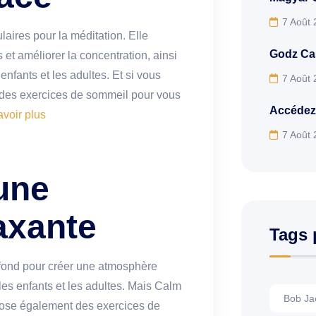
7 Août
aires pour la méditation. Elle
Godz Cas
 et améliorer la concentration, ainsi
nfants et les adultes. Et si vous
7 Août
des exercices de sommeil pour vous
Accédez
avoir plus
7 Août
une
axante
Tags 
 fond pour créer une atmosphère
les enfants et les adultes. Mais Calm
Bob Ja
opose également des exercices de