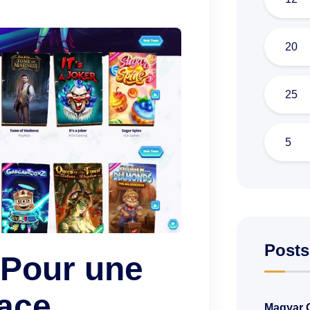
20
25
5
Posts
 Pour une
cace
Magyar O