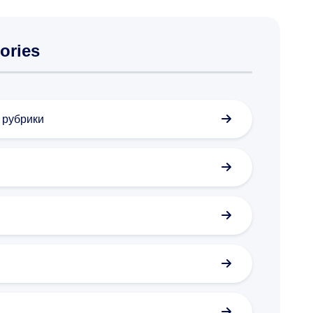
ories
з рубрики