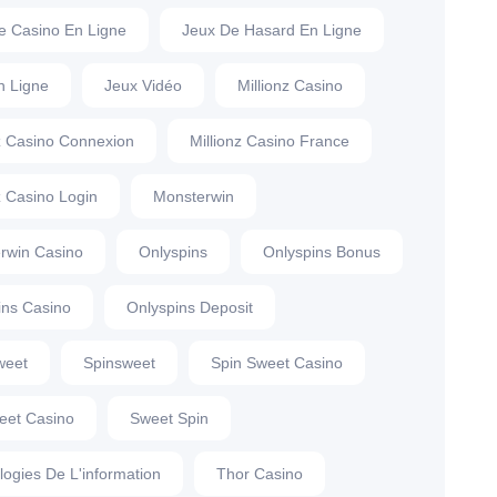
e Casino En Ligne
Jeux De Hasard En Ligne
n Ligne
Jeux Vidéo
Millionz Casino
nz Casino Connexion
Millionz Casino France
z Casino Login
Monsterwin
rwin Casino
Onlyspins
Onlyspins Bonus
ins Casino
Onlyspins Deposit
weet
Spinsweet
Spin Sweet Casino
eet Casino
Sweet Spin
logies De L'information
Thor Casino