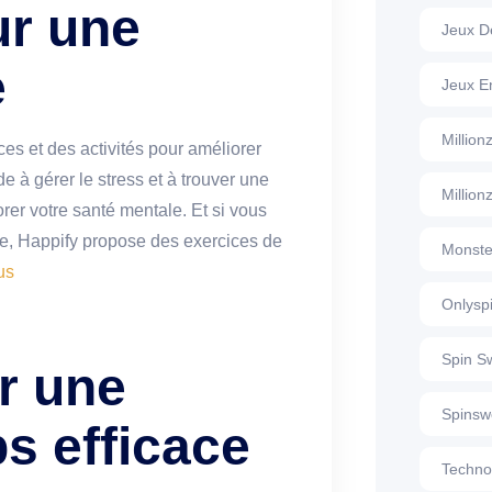
ur une
Jeux D
e
Jeux E
Millio
es et des activités pour améliorer
de à gérer le stress et à trouver une
Million
orer votre santé mentale. Et si vous
e, Happify propose des exercices de
Monste
us
Onlysp
Spin S
ur une
Spinsw
s efficace
Techno