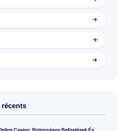
 récents
nline Casino: Biztonságos Befizetések És