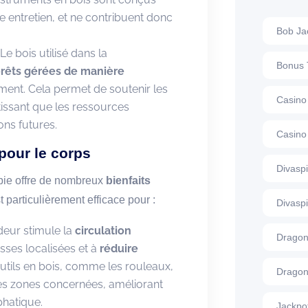
 entretien, et ne contribuent donc
Bob Ja
 Le bois utilisé dans la
Bonus 
orêts gérées de manière
ment. Cela permet de soutenir les
Casino
tissant que les ressources
ons futures.
Casino
pour le corps
Divasp
pie offre de nombreux
bienfaits
t particulièrement efficace pour :
Divasp
eur stimule la
circulation
Dragon
sses localisées et à
réduire
s outils en bois, comme les rouleaux,
Dragon
les zones concernées, améliorant
mphatique.
Jackpo