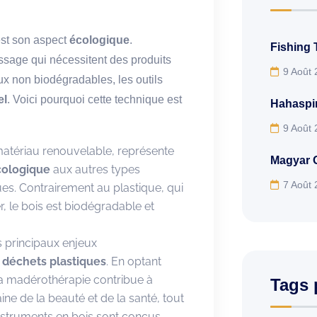
est son aspect
écologique
.
Fishing 
sage qui nécessitent des produits
9 Août
x non biodégradables, les outils
el
. Voici pourquoi cette technique est
Hahaspin
9 Août
 matériau renouvelable, représente
Magyar O
cologique
aux autres types
7 Août
ques. Contrairement au plastique, qui
 le bois est biodégradable et
s principaux enjeux
s
déchets plastiques
. En optant
la madérothérapie contribue à
Tags 
aine de la beauté et de la santé, tout
nstruments en bois sont conçus