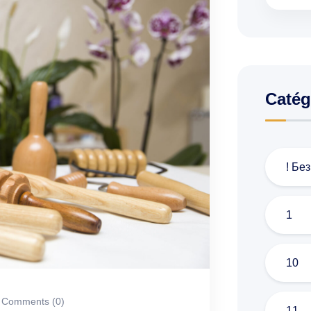
Catég
! Бе
1
10
Comments (0)
11