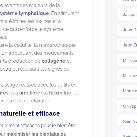
des avantages majeurs de la
système lymphatique
. En stimulant
Jackpo
nt à éliminer les toxines et à
e
, ce qui renforce le système
Jeux D
eur.
ire la cellulite, la madérothérapie
Jeux E
s. En appliquant des mouvements
Millio
er la production de
collagène
et
a peau et réduisant les signes de
Million
ssage réalisés avec les outils en
Monste
ires
et à
améliorer la flexibilité
, ce
n-être et de relaxation.
Onlysp
naturelle et efficace
Spin S
eulement efficaces pour le bien-être,
our
maximiser les bienfaits du
Spinsw