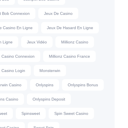
t Bob Connexion
Jeux De Casino
e Casino En Ligne
Jeux De Hasard En Ligne
n Ligne
Jeux Vidéo
Millionz Casino
nz Casino Connexion
Millionz Casino France
z Casino Login
Monsterwin
rwin Casino
Onlyspins
Onlyspins Bonus
ins Casino
Onlyspins Deposit
weet
Spinsweet
Spin Sweet Casino
eet Casino
Sweet Spin