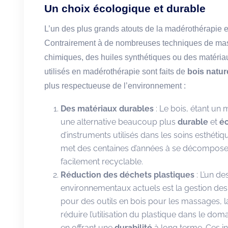
Un choix écologique et durable
L’un des plus grands atouts de la madérothérapie 
Contrairement à de nombreuses techniques de mas
chimiques, des huiles synthétiques ou des matériau
utilisés en madérothérapie sont faits de
bois natur
plus respectueuse de l’environnement :
Des matériaux durables
: Le bois, étant un
une alternative beaucoup plus
durable
et
é
d’instruments utilisés dans les soins esthéti
met des centaines d’années à se décomposer,
facilement recyclable.
Réduction des déchets plastiques
: L’un de
environnementaux actuels est la gestion de
pour des outils en bois pour les massages, 
réduire l’utilisation du plastique dans le dom
en offrant une
durabilité
à long terme. Ces i