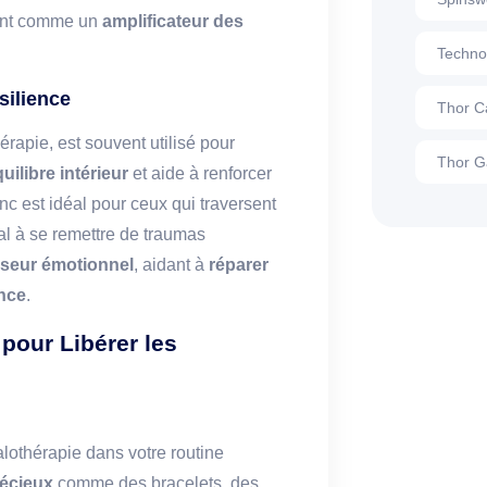
sant comme un
amplificateur des
Techno
silience
Thor C
rapie, est souvent utilisé pour
Thor G
uilibre intérieur
et aide à renforcer
inc est idéal pour ceux qui traversent
al à se remettre de traumas
sseur émotionnel
, aidant à
réparer
ance
.
pour Libérer les
alothérapie dans votre routine
récieux
comme des bracelets, des