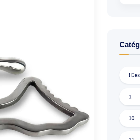
Catég
! Бе
1
10
11