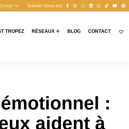
guage
Suivez-nous sur:
ST TROPEZ
RÉSEAUX
BLOG
CONTACT
 émotionnel :
eux aident à