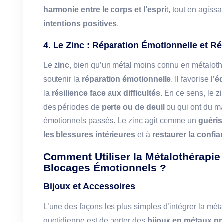
harmonie entre le corps et l’esprit
, tout en agis
intentions positives
.
4. Le Zinc : Réparation Émotionnelle et Ré
Le
zinc
, bien qu’un métal moins connu en métalothé
soutenir la
réparation émotionnelle
. Il favorise l’
éq
la
résilience face aux difficultés
. En ce sens, le z
des périodes de
perte ou de deuil
ou qui ont du m
émotionnels passés. Le zinc agit comme un
guéri
les blessures intérieures
et à
restaurer la confi
Comment Utiliser la Métalothérapie 
Blocages Émotionnels ?
Bijoux et Accessoires
L’une des façons les plus simples d’intégrer la mét
quotidienne est de porter des
bijoux en métaux p