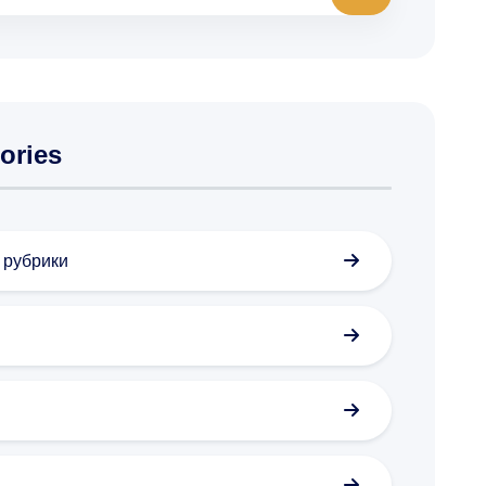
ories
з рубрики