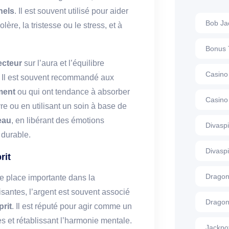
nels
. Il est souvent utilisé pour aider
Bob Ja
lère, la tristesse ou le stress, et à
Bonus 
ecteur
sur l’aura et l’équilibre
Casino
. Il est souvent recommandé aux
ment
ou qui ont tendance à absorber
Casino
re ou en utilisant un soin à base de
eau
, en libérant des émotions
Divasp
 durable.
Divasp
rit
Dragon
e place importante dans la
santes, l’argent est souvent associé
Dragon
prit
. Il est réputé pour agir comme un
ves et rétablissant l’harmonie mentale.
Jackpo