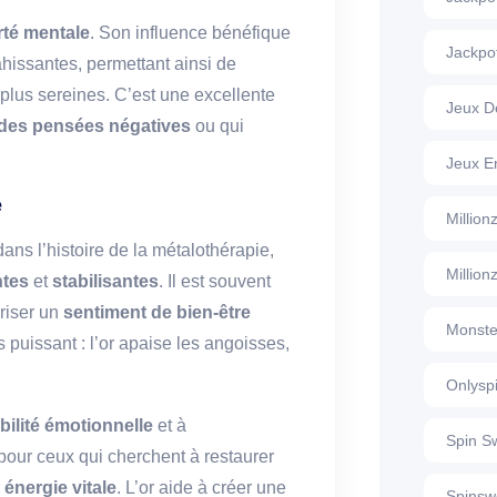
rté mentale
. Son influence bénéfique
Jackpo
hissantes, permettant ainsi de
plus sereines. C’est une excellente
Jeux D
des pensées négatives
ou qui
Jeux E
e
Millio
ans l’histoire de la métalothérapie,
Million
ntes
et
stabilisantes
. Il est souvent
riser un
sentiment de bien-être
Monste
ès puissant : l’or apaise les angoisses,
Onlysp
bilité émotionnelle
et à
Spin S
pour ceux qui cherchent à restaurer
r
énergie vitale
. L’or aide à créer une
Spinsw