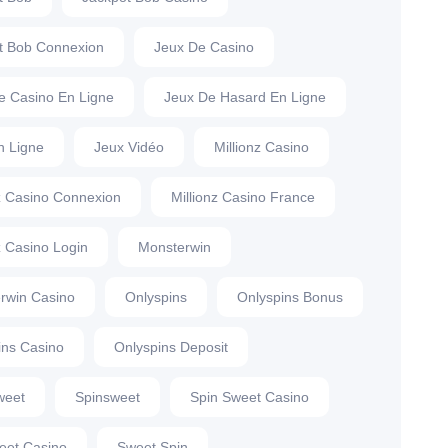
t Bob Connexion
Jeux De Casino
e Casino En Ligne
Jeux De Hasard En Ligne
n Ligne
Jeux Vidéo
Millionz Casino
nz Casino Connexion
Millionz Casino France
z Casino Login
Monsterwin
rwin Casino
Onlyspins
Onlyspins Bonus
ins Casino
Onlyspins Deposit
weet
Spinsweet
Spin Sweet Casino
eet Casino
Sweet Spin