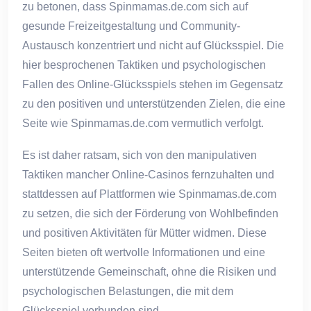
zu betonen, dass Spinmamas.de.com sich auf
gesunde Freizeitgestaltung und Community-
Austausch konzentriert und nicht auf Glücksspiel. Die
hier besprochenen Taktiken und psychologischen
Fallen des Online-Glücksspiels stehen im Gegensatz
zu den positiven und unterstützenden Zielen, die eine
Seite wie Spinmamas.de.com vermutlich verfolgt.
Es ist daher ratsam, sich von den manipulativen
Taktiken mancher Online-Casinos fernzuhalten und
stattdessen auf Plattformen wie Spinmamas.de.com
zu setzen, die sich der Förderung von Wohlbefinden
und positiven Aktivitäten für Mütter widmen. Diese
Seiten bieten oft wertvolle Informationen und eine
unterstützende Gemeinschaft, ohne die Risiken und
psychologischen Belastungen, die mit dem
Glücksspiel verbunden sind.