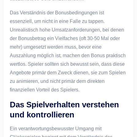
Das Verständnis der Bonusbedingungen ist
essenziell, um nicht in eine Falle zu tappen.
Unrealistisch hohe Umsatzanforderungen, bei denen
der Bonusbetrag ein Vielfaches (oft 30-50 Mal oder
mehr) umgesetzt werden muss, bevor eine
Auszahlung möglich ist, machen den Bonus praktisch
wertlos. Spieler sollten sich bewusst sein, dass diese
Angebote primär dem Zweck dienen, sie zum Spielen
zu animieren, und nicht primär dem direkten
finanziellen Vorteil des Spielers.
Das Spielverhalten verstehen
und kontrollieren
Ein verantwortungsbewusster Umgang mit