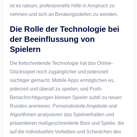
ist es ratsam, professionelle Hilfe in Anspruch zu
nehmen und sich an Beratungsstellen zu wenden.
Die Rolle der Technologie bei
der Beeinflussung von
Spielern
Die fortschreitende Technologie hat das Online-
Glücksspiel noch zugänglicher und potenziell
süchtiger gemacht. Mobile Apps ermöglichen es,
jederzeit und überall zu spielen, und Push-
Benachrichtigungen können Spieler subtil zu neuen
Runden animieren. Personalisierte Angebote und
Algorithmen analysieren das Spielverhalten und
präsentieren maßgeschneiderte Boni und Spiele, die
auf die individuellen Vorlieben und Schwächen des