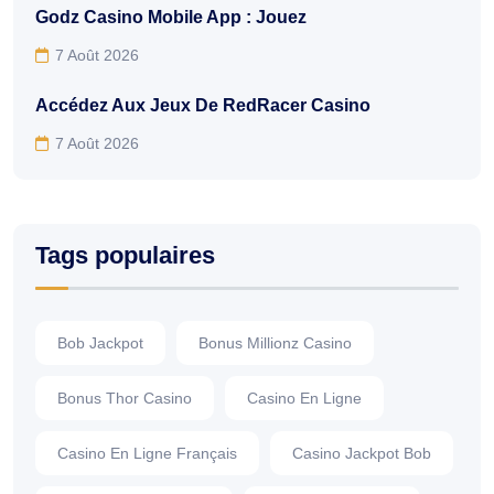
Godz Casino Mobile App : Jouez
7 Août 2026
Accédez Aux Jeux De RedRacer Casino
7 Août 2026
Tags populaires
Bob Jackpot
Bonus Millionz Casino
Bonus Thor Casino
Casino En Ligne
Casino En Ligne Français
Casino Jackpot Bob