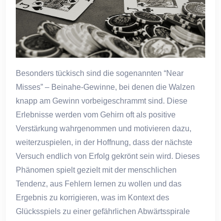
Besonders tückisch sind die sogenannten “Near
Misses” – Beinahe-Gewinne, bei denen die Walzen
knapp am Gewinn vorbeigeschrammt sind. Diese
Erlebnisse werden vom Gehirn oft als positive
Verstärkung wahrgenommen und motivieren dazu,
weiterzuspielen, in der Hoffnung, dass der nächste
Versuch endlich von Erfolg gekrönt sein wird. Dieses
Phänomen spielt gezielt mit der menschlichen
Tendenz, aus Fehlern lernen zu wollen und das
Ergebnis zu korrigieren, was im Kontext des
Glücksspiels zu einer gefährlichen Abwärtsspirale