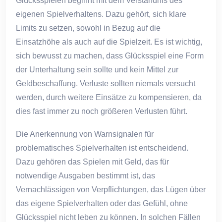
Glücksspielen beginnt mit dem Verständnis des
eigenen Spielverhaltens. Dazu gehört, sich klare
Limits zu setzen, sowohl in Bezug auf die
Einsatzhöhe als auch auf die Spielzeit. Es ist wichtig,
sich bewusst zu machen, dass Glücksspiel eine Form
der Unterhaltung sein sollte und kein Mittel zur
Geldbeschaffung. Verluste sollten niemals versucht
werden, durch weitere Einsätze zu kompensieren, da
dies fast immer zu noch größeren Verlusten führt.
Die Anerkennung von Warnsignalen für
problematisches Spielverhalten ist entscheidend.
Dazu gehören das Spielen mit Geld, das für
notwendige Ausgaben bestimmt ist, das
Vernachlässigen von Verpflichtungen, das Lügen über
das eigene Spielverhalten oder das Gefühl, ohne
Glücksspiel nicht leben zu können. In solchen Fällen