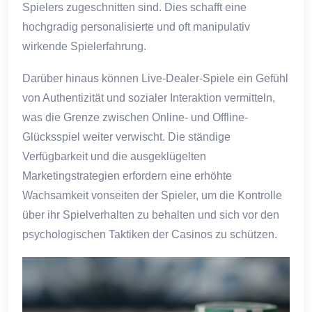
Spielers zugeschnitten sind. Dies schafft eine
hochgradig personalisierte und oft manipulativ
wirkende Spielerfahrung.
Darüber hinaus können Live-Dealer-Spiele ein Gefühl
von Authentizität und sozialer Interaktion vermitteln,
was die Grenze zwischen Online- und Offline-
Glücksspiel weiter verwischt. Die ständige
Verfügbarkeit und die ausgeklügelten
Marketingstrategien erfordern eine erhöhte
Wachsamkeit vonseiten der Spieler, um die Kontrolle
über ihr Spielverhalten zu behalten und sich vor den
psychologischen Taktiken der Casinos zu schützen.