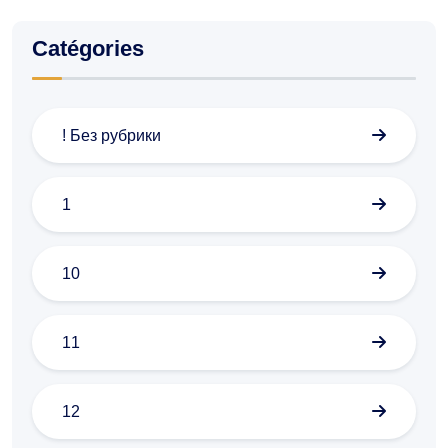
Catégories
! Без рубрики
1
10
11
12