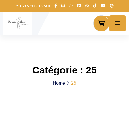
Suivez-nous sur:
0
Catégorie :
25
Home
25