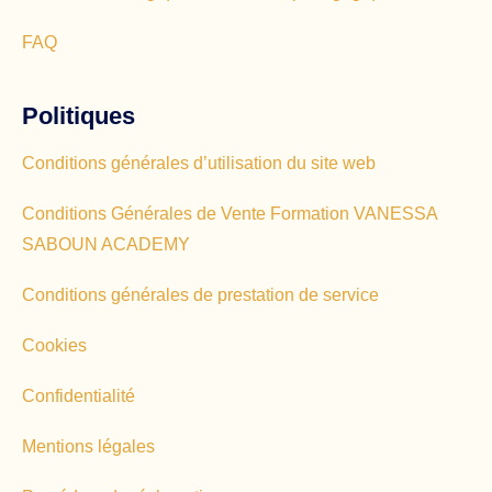
FAQ
Politiques
Conditions générales d’utilisation du site web
Conditions Générales de Vente Formation VANESSA
SABOUN ACADEMY
Conditions générales de prestation de service
Cookies
Confidentialité
Mentions légales