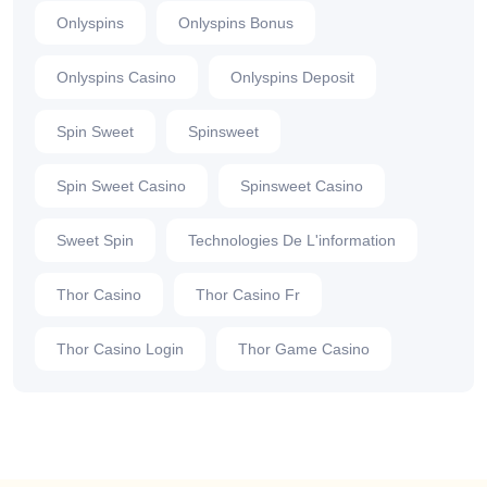
Onlyspins
Onlyspins Bonus
Onlyspins Casino
Onlyspins Deposit
Spin Sweet
Spinsweet
Spin Sweet Casino
Spinsweet Casino
Sweet Spin
Technologies De L'information
Thor Casino
Thor Casino Fr
Thor Casino Login
Thor Game Casino