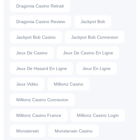
Dragonia Casino Retrait
Dragonia Casino Review
Jackpot Bob
Jackpot Bob Casino
Jackpot Bob Connexion
Jeux De Casino
Jeux De Casino En Ligne
Jeux De Hasard En Ligne
Jeux En Ligne
Jeux Vidéo
Millionz Casino
Millionz Casino Connexion
Millionz Casino France
Millionz Casino Login
Monsterwin
Monsterwin Casino