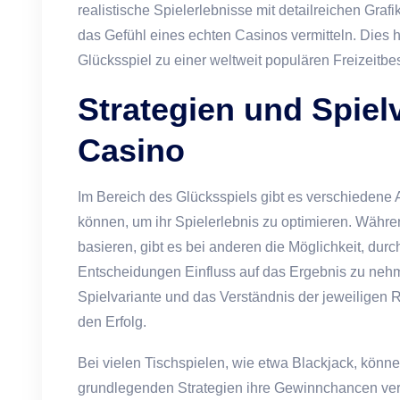
realistische Spielerlebnisse mit detailreichen Graf
das Gefühl eines echten Casinos vermitteln. Dies 
Glücksspiel zu einer weltweit populären Freizeitbe
Strategien und Spiel
Casino
Im Bereich des Glücksspiels gibt es verschiedene A
können, um ihr Spielerlebnis zu optimieren. Währen
basieren, gibt es bei anderen die Möglichkeit, dur
Entscheidungen Einfluss auf das Ergebnis zu nehm
Spielvariante und das Verständnis der jeweiligen 
den Erfolg.
Bei vielen Tischspielen, wie etwa Blackjack, könn
grundlegenden Strategien ihre Gewinnchancen ver