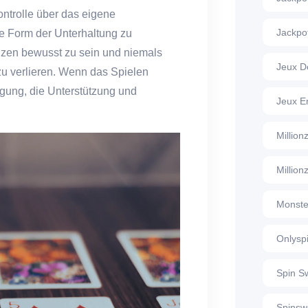
ntrolle über das eigene
Jackpo
ne Form der Unterhaltung zu
enzen bewusst zu sein und niemals
Jeux D
zu verlieren. Wenn das Spielen
ügung, die Unterstützung und
Jeux E
Millio
Million
Monste
Onlysp
Spin S
Spinsw