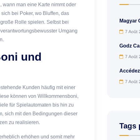
n, wann man eine Karte nimmt oder
 sich bei Poker, wo Bluffen, das
Magyar O
roße Rolle spielen. Selbst bei
in verantwortungsbewusster Umgang
7 Août
n.
Godz Cas
oni und
7 Août
Accédez
7 Août
estehende Kunden häufig mit einer
iese können von Willkommensboni,
ele für Spielautomaten bis hin zu
m, sich mit den Bedingungen dieser
en zu realisieren.
Tags 
 erheblich erhöhen und somit mehr