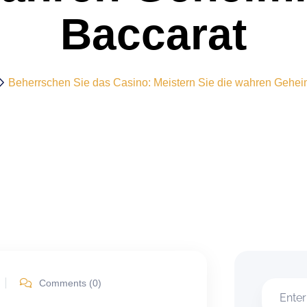
Baccarat
Beherrschen Sie das Casino: Meistern Sie die wahren Gehei
Comments (0)