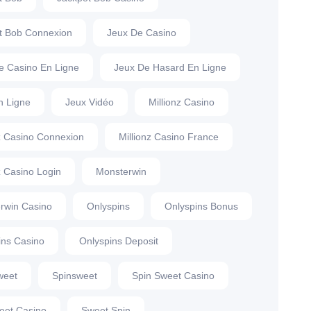
t Bob Connexion
Jeux De Casino
e Casino En Ligne
Jeux De Hasard En Ligne
n Ligne
Jeux Vidéo
Millionz Casino
nz Casino Connexion
Millionz Casino France
z Casino Login
Monsterwin
rwin Casino
Onlyspins
Onlyspins Bonus
ins Casino
Onlyspins Deposit
weet
Spinsweet
Spin Sweet Casino
eet Casino
Sweet Spin