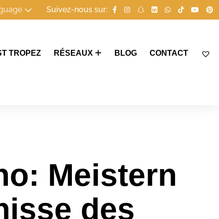
guage
Suivez-nous sur:
ST TROPEZ
RÉSEAUX
BLOG
CONTACT
no: Meistern
nisse des