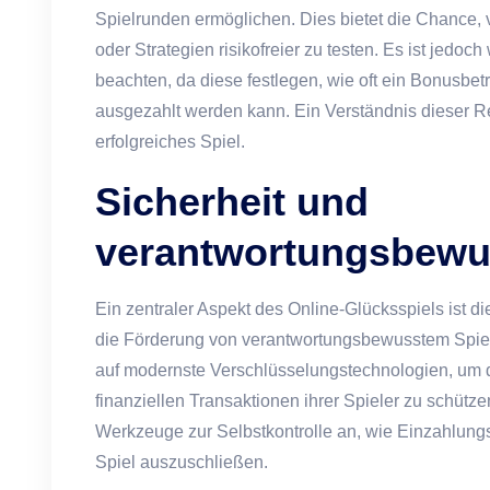
Spielrunden ermöglichen. Dies bietet die Chance,
oder Strategien risikofreier zu testen. Es ist jedo
beachten, da diese festlegen, wie oft ein Bonusbe
ausgezahlt werden kann. Ein Verständnis dieser Reg
erfolgreiches Spiel.
Sicherheit und
verantwortungsbewu
Ein zentraler Aspekt des Online-Glücksspiels ist d
die Förderung von verantwortungsbewusstem Spiel
auf modernste Verschlüsselungstechnologien, um 
finanziellen Transaktionen ihrer Spieler zu schütze
Werkzeuge zur Selbstkontrolle an, wie Einzahlungsl
Spiel auszuschließen.