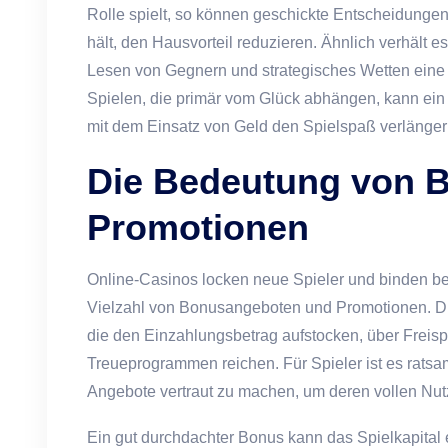
Rolle spielt, so können geschickte Entscheidunge
hält, den Hausvorteil reduzieren. Ähnlich verhält es
Lesen von Gegnern und strategisches Wetten eine g
Spielen, die primär vom Glück abhängen, kann e
mit dem Einsatz von Geld den Spielspaß verlänger
Die Bedeutung von B
Promotionen
Online-Casinos locken neue Spieler und binden b
Vielzahl von Bonusangeboten und Promotionen. D
die den Einzahlungsbetrag aufstocken, über Freispi
Treueprogrammen reichen. Für Spieler ist es ratsa
Angebote vertraut zu machen, um deren vollen Nutz
Ein gut durchdachter Bonus kann das Spielkapital