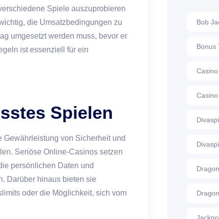
 verschiedene Spiele auszuprobieren
ch wichtig, die Umsatzbedingungen zu
Bob Ja
trag umgesetzt werden muss, bevor er
Bonus 
eln ist essenziell für ein
Casino
Casino
sstes Spielen
Divasp
ie Gewährleistung von Sicherheit und
Divasp
en. Seriöse Online-Casinos setzen
die persönlichen Daten und
Dragon
n. Darüber hinaus bieten sie
imits oder die Möglichkeit, sich vom
Dragon
Jackpo