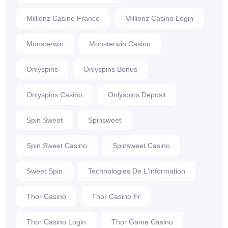
Millionz Casino France
Millionz Casino Login
Monsterwin
Monsterwin Casino
Onlyspins
Onlyspins Bonus
Onlyspins Casino
Onlyspins Deposit
Spin Sweet
Spinsweet
Spin Sweet Casino
Spinsweet Casino
Sweet Spin
Technologies De L'information
Thor Casino
Thor Casino Fr
Thor Casino Login
Thor Game Casino