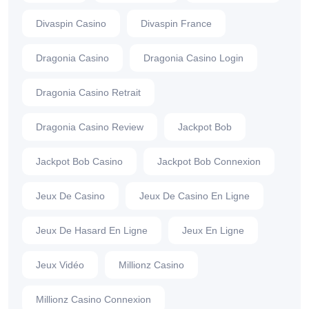
Divaspin Casino
Divaspin France
Dragonia Casino
Dragonia Casino Login
Dragonia Casino Retrait
Dragonia Casino Review
Jackpot Bob
Jackpot Bob Casino
Jackpot Bob Connexion
Jeux De Casino
Jeux De Casino En Ligne
Jeux De Hasard En Ligne
Jeux En Ligne
Jeux Vidéo
Millionz Casino
Millionz Casino Connexion