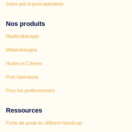
Soins pré et post-opératoire
Nos produits
Madérothérapie
Métalothérapie
Huiles et Crèmes
Post Opératoire
Pour les professionnels
Ressources
Fiche de poste du référent Handicap