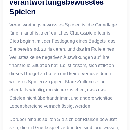
verantwortungsbewusstes
Spielen
Verantwortungsbewusstes Spielen ist die Grundlage
für ein langfristig erfreuliches Glücksspielerlebnis.
Dies beginnt mit der Festlegung eines Budgets, das
Sie bereit sind, zu riskieren, und das im Falle eines
Verlustes keine negativen Auswirkungen auf Ihre
finanzielle Situation hat. Es ist ratsam, sich strikt an
dieses Budget zu halten und keine Verluste durch
weiteres Spielen zu jagen. Klare Zeitlimits sind
ebenfalls wichtig, um sicherzustellen, dass das
Spielen nicht überhandnimmt und andere wichtige
Lebensbereiche vernachlässigt werden.
Darüber hinaus sollten Sie sich der Risiken bewusst
sein, die mit Glücksspiel verbunden sind, und wissen,