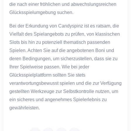
die nach einer fröhlichen und abwechslungsreichen
Glücksspielumgebung suchen.
Bei der Erkundung von Candyspinz ist es ratsam, die
Vielfalt des Spielangebots zu prüfen, von klassischen
Slots bis hin zu potenziell thematisch passenden
Spielen. Achten Sie auf die angebotenen Boni und
deren Bedingungen, um sicherzustellen, dass sie zu
Ihrer Spielweise passen. Wie bei jeder
Glücksspielplattform sollten Sie stets
verantwortungsbewusst spielen und die zur Verfügung
gestellten Werkzeuge zur Selbstkontrolle nutzen, um
ein sicheres und angenehmes Spielerlebnis zu
gewährleisten.