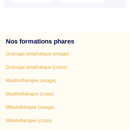
Nos formations phares
Drainage lymphatique (visage)
Drainage lymphatique (corps)
Madérothérapie (visage)
Madérothérapie (corps)
Métalothérapie (visage)
Métalothérapie (corps)