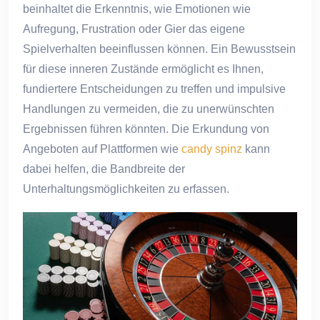
beinhaltet die Erkenntnis, wie Emotionen wie
Aufregung, Frustration oder Gier das eigene
Spielverhalten beeinflussen können. Ein Bewusstsein
für diese inneren Zustände ermöglicht es Ihnen,
fundiertere Entscheidungen zu treffen und impulsive
Handlungen zu vermeiden, die zu unerwünschten
Ergebnissen führen könnten. Die Erkundung von
Angeboten auf Plattformen wie
candy spinz
kann
dabei helfen, die Bandbreite der
Unterhaltungsmöglichkeiten zu erfassen.