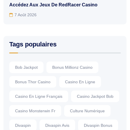
Accédez Aux Jeux De RedRacer Casino
7 Août 2026
Tags populaires
Bob Jackpot
Bonus Millionz Casino
Bonus Thor Casino
Casino En Ligne
Casino En Ligne Français
Casino Jackpot Bob
Casino Monsterwin Fr
Culture Numérique
Divaspin
Divaspin Avis
Divaspin Bonus