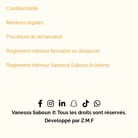
Confidentialité
Mentions légales
Procédure de réclamation
Reglement intérieur formation en distanciel
Reglement intérieur Vanessa Saboun Academy
Vanessa Saboun © Tous les droits sont réservés.
Développé par Z.M.F