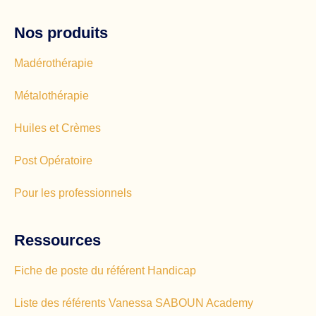
Nos produits
Madérothérapie
Métalothérapie
Huiles et Crèmes
Post Opératoire
Pour les professionnels
Ressources
Fiche de poste du référent Handicap
Liste des référents Vanessa SABOUN Academy