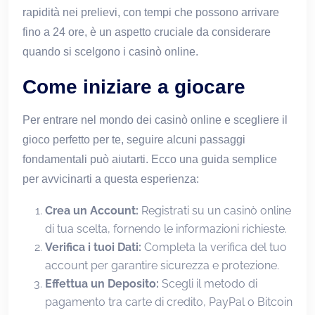
rapidità nei prelievi, con tempi che possono arrivare
fino a 24 ore, è un aspetto cruciale da considerare
quando si scelgono i casinò online.
Come iniziare a giocare
Per entrare nel mondo dei casinò online e scegliere il
gioco perfetto per te, seguire alcuni passaggi
fondamentali può aiutarti. Ecco una guida semplice
per avvicinarti a questa esperienza:
Crea un Account:
Registrati su un casinò online
di tua scelta, fornendo le informazioni richieste.
Verifica i tuoi Dati:
Completa la verifica del tuo
account per garantire sicurezza e protezione.
Effettua un Deposito:
Scegli il metodo di
pagamento tra carte di credito, PayPal o Bitcoin