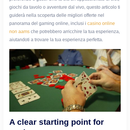
giochi da tavolo o avventure dal vivo, questo articolo ti
guiderà nella scoperta delle migliori offerte nel
panorama del gaming online, inclusi i
casino online
non aams
che potrebbero arricchire la tua esperienza,
aiutandoti a trovare la tua esperienza perfetta.
A clear starting point for