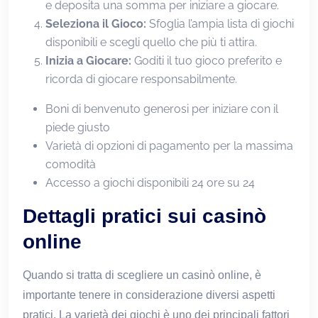
e deposita una somma per iniziare a giocare.
Seleziona il Gioco:
Sfoglia l’ampia lista di giochi
disponibili e scegli quello che più ti attira.
Inizia a Giocare:
Goditi il tuo gioco preferito e
ricorda di giocare responsabilmente.
Boni di benvenuto generosi per iniziare con il
piede giusto
Varietà di opzioni di pagamento per la massima
comodità
Accesso a giochi disponibili 24 ore su 24
Dettagli pratici sui casinò
online
Quando si tratta di scegliere un casinò online, è
importante tenere in considerazione diversi aspetti
pratici. La varietà dei giochi è uno dei principali fattori