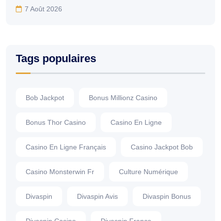
7 Août 2026
Tags populaires
Bob Jackpot
Bonus Millionz Casino
Bonus Thor Casino
Casino En Ligne
Casino En Ligne Français
Casino Jackpot Bob
Casino Monsterwin Fr
Culture Numérique
Divaspin
Divaspin Avis
Divaspin Bonus