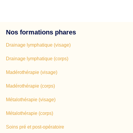
Nos formations phares
Drainage lymphatique (visage)
Drainage lymphatique (corps)
Madérothérapie (visage)
Madérothérapie (corps)
Métalothérapie (visage)
Métalothérapie (corps)
Soins pré et post-opératoire