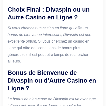
Choix Final : Divaspin ou un
Autre Casino en Ligne ?
Si vous cherchez un casino en ligne qui offre un
bonus de bienvenue intéressant, Divaspin est une
excellente option.
Si vous cherchez un casino en
ligne qui offre des conditions de bonus plus
généreuses, il est peut-être temps de rechercher
ailleurs.
Bonus de Bienvenue de
Divaspin ou d’Autre Casino en
Ligne ?
Le bonus de bienvenue de Divaspin est un avantage
intéressant, mais il vous faudra respecter les