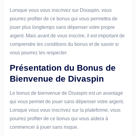
Lorsque vous vous inscrivez sur Divaspin, vous
pourrez profiter de ce bonus qui vous permettra de
jouer plus longtemps sans dépenser votre propre
argent. Mais avant de vous inscrire, il est important de
comprendre les conditions du bonus et de savoir si
vous pourrez les respecter.
Présentation du Bonus de
Bienvenue de Divaspin
Le bonus de bienvenue de Divaspin est un avantage
qui vous permet de jouer sans dépenser votre argent.
Lorsque vous vous inscrivez sur la plateforme, vous
pourrez profiter de ce bonus qui vous aidera à
commencer à jouer sans risque.