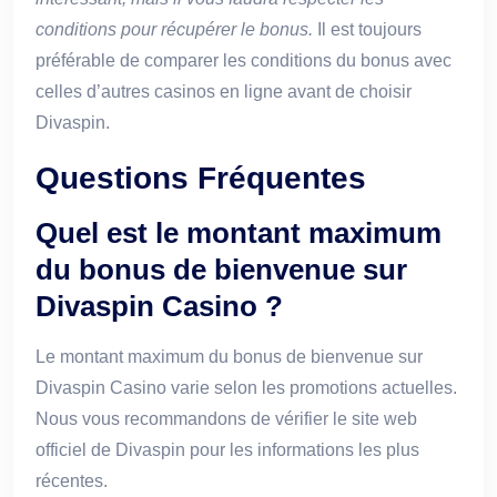
conditions pour récupérer le bonus.
Il est toujours
préférable de comparer les conditions du bonus avec
celles d’autres casinos en ligne avant de choisir
Divaspin.
Questions Fréquentes
Quel est le montant maximum
du bonus de bienvenue sur
Divaspin Casino ?
Le montant maximum du bonus de bienvenue sur
Divaspin Casino varie selon les promotions actuelles.
Nous vous recommandons de vérifier le site web
officiel de Divaspin pour les informations les plus
récentes.