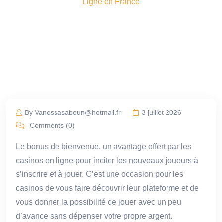
Ligne en France
By Vanessasaboun@hotmail.fr
3 juillet 2026
Comments (0)
Le bonus de bienvenue, un avantage offert par les
casinos en ligne pour inciter les nouveaux joueurs à
s’inscrire et à jouer. C’est une occasion pour les
casinos de vous faire découvrir leur plateforme et de
vous donner la possibilité de jouer avec un peu
d’avance sans dépenser votre propre argent.