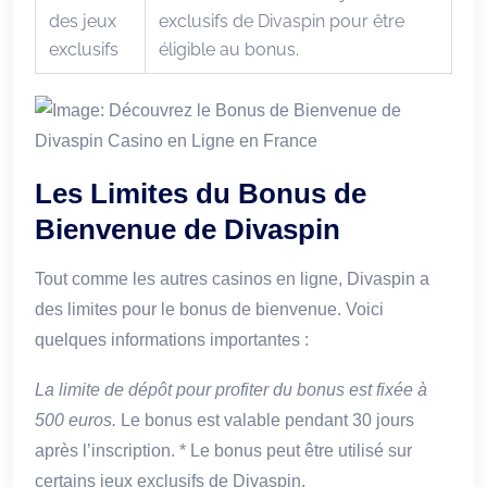
des jeux
exclusifs de Divaspin pour être
exclusifs
éligible au bonus.
Les Limites du Bonus de
Bienvenue de Divaspin
Tout comme les autres casinos en ligne, Divaspin a
des limites pour le bonus de bienvenue. Voici
quelques informations importantes :
La limite de dépôt pour profiter du bonus est fixée à
500 euros.
Le bonus est valable pendant 30 jours
après l’inscription. * Le bonus peut être utilisé sur
certains jeux exclusifs de Divaspin.