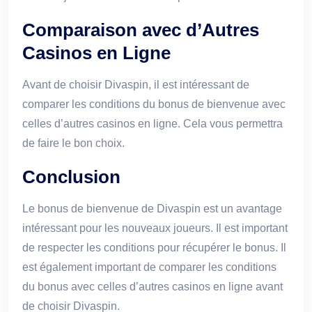
Comparaison avec d’Autres
Casinos en Ligne
Avant de choisir Divaspin, il est intéressant de
comparer les conditions du bonus de bienvenue avec
celles d’autres casinos en ligne. Cela vous permettra
de faire le bon choix.
Conclusion
Le bonus de bienvenue de Divaspin est un avantage
intéressant pour les nouveaux joueurs. Il est important
de respecter les conditions pour récupérer le bonus. Il
est également important de comparer les conditions
du bonus avec celles d’autres casinos en ligne avant
de choisir Divaspin.