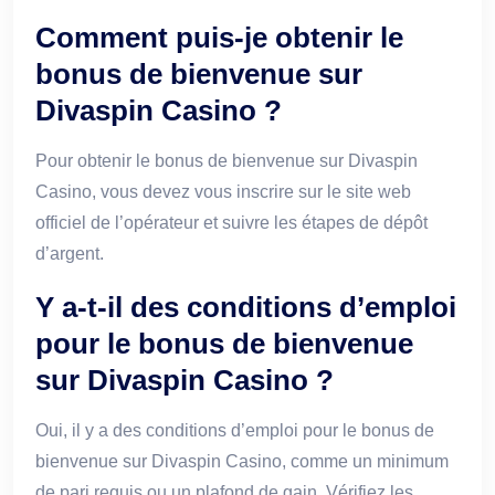
Comment puis-je obtenir le
bonus de bienvenue sur
Divaspin Casino ?
Pour obtenir le bonus de bienvenue sur Divaspin
Casino, vous devez vous inscrire sur le site web
officiel de l’opérateur et suivre les étapes de dépôt
d’argent.
Y a-t-il des conditions d’emploi
pour le bonus de bienvenue
sur Divaspin Casino ?
Oui, il y a des conditions d’emploi pour le bonus de
bienvenue sur Divaspin Casino, comme un minimum
de pari requis ou un plafond de gain. Vérifiez les