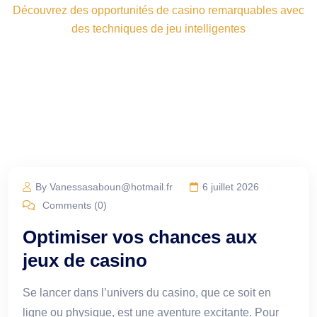
Découvrez des opportunités de casino remarquables avec
des techniques de jeu intelligentes
By Vanessasaboun@hotmail.fr
6 juillet 2026
Comments (0)
Optimiser vos chances aux
jeux de casino
Se lancer dans l’univers du casino, que ce soit en
ligne ou physique, est une aventure excitante. Pour