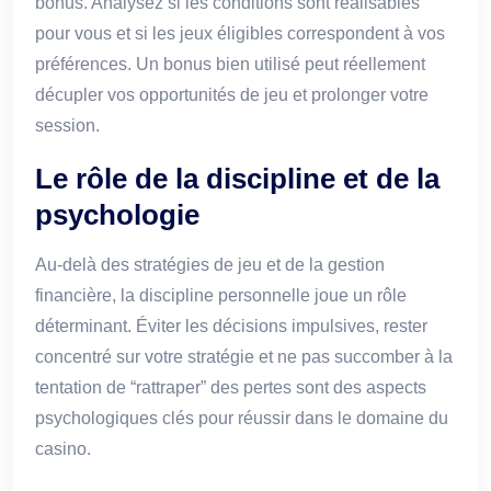
bonus. Analysez si les conditions sont réalisables
pour vous et si les jeux éligibles correspondent à vos
préférences. Un bonus bien utilisé peut réellement
décupler vos opportunités de jeu et prolonger votre
session.
Le rôle de la discipline et de la
psychologie
Au-delà des stratégies de jeu et de la gestion
financière, la discipline personnelle joue un rôle
déterminant. Éviter les décisions impulsives, rester
concentré sur votre stratégie et ne pas succomber à la
tentation de “rattraper” des pertes sont des aspects
psychologiques clés pour réussir dans le domaine du
casino.