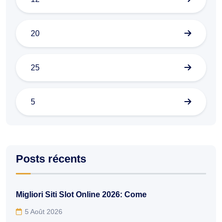
20
25
5
Posts récents
Migliori Siti Slot Online 2026: Come
5 Août 2026