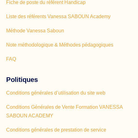
Fiche de poste du référent Handicap
Liste des référents Vanessa SABOUN Academy
Méthode Vanessa Saboun
Note méthodologique & Méthodes pédagogiques
FAQ
Politiques
Conditions générales d’utilisation du site web
Conditions Générales de Vente Formation VANESSA
SABOUN ACADEMY
Conditions générales de prestation de service