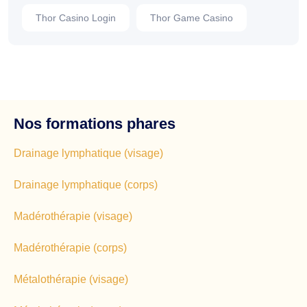
Thor Casino Login
Thor Game Casino
Nos formations phares
Drainage lymphatique (visage)
Drainage lymphatique (corps)
Madérothérapie (visage)
Madérothérapie (corps)
Métalothérapie (visage)