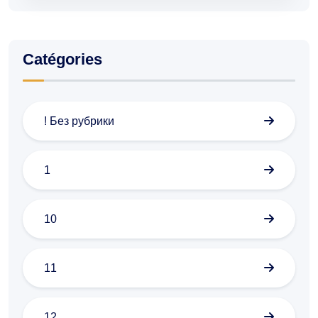
Catégories
! Без рубрики
1
10
11
12