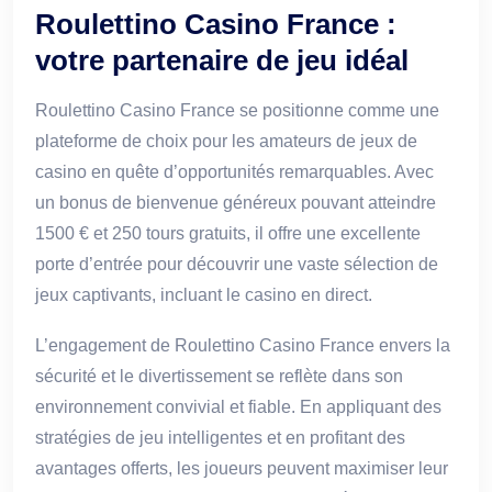
Roulettino Casino France :
votre partenaire de jeu idéal
Roulettino Casino France se positionne comme une
plateforme de choix pour les amateurs de jeux de
casino en quête d’opportunités remarquables. Avec
un bonus de bienvenue généreux pouvant atteindre
1500 € et 250 tours gratuits, il offre une excellente
porte d’entrée pour découvrir une vaste sélection de
jeux captivants, incluant le casino en direct.
L’engagement de Roulettino Casino France envers la
sécurité et le divertissement se reflète dans son
environnement convivial et fiable. En appliquant des
stratégies de jeu intelligentes et en profitant des
avantages offerts, les joueurs peuvent maximiser leur