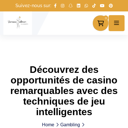
Suivez-nous sur:
0
Découvrez des
opportunités de casino
remarquables avec des
techniques de jeu
intelligentes
Home
Gambling