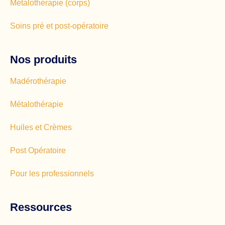
Métalothérapie (corps)
Soins pré et post-opératoire
Nos produits
Madérothérapie
Métalothérapie
Huiles et Crèmes
Post Opératoire
Pour les professionnels
Ressources