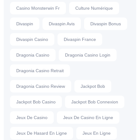
Casino Monsterwin Fr
Culture Numérique
Divaspin
Divaspin Avis
Divaspin Bonus
Divaspin Casino
Divaspin France
Dragonia Casino
Dragonia Casino Login
Dragonia Casino Retrait
Dragonia Casino Review
Jackpot Bob
Jackpot Bob Casino
Jackpot Bob Connexion
Jeux De Casino
Jeux De Casino En Ligne
Jeux De Hasard En Ligne
Jeux En Ligne