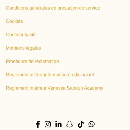
Conditions générales de prestation de service
Cookies
Confidentialité
Mentions légales
Procédure de réclamation
Reglement intérieur formation en distanciel
Reglement intérieur Vanessa Saboun Academy