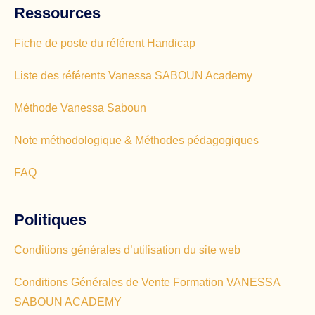
Ressources
Fiche de poste du référent Handicap
Liste des référents Vanessa SABOUN Academy
Méthode Vanessa Saboun
Note méthodologique & Méthodes pédagogiques
FAQ
Politiques
Conditions générales d’utilisation du site web
Conditions Générales de Vente Formation VANESSA
SABOUN ACADEMY