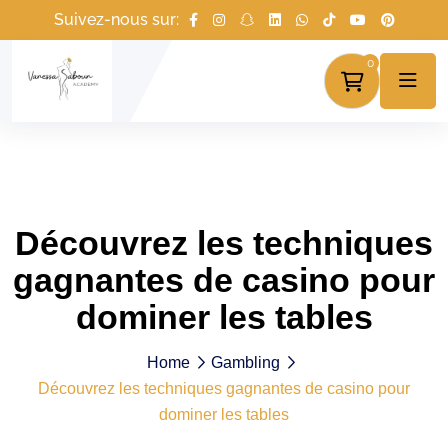
Suivez-nous sur:
0
Découvrez les techniques
gagnantes de casino pour
dominer les tables
Home
Gambling
Découvrez les techniques gagnantes de casino pour
dominer les tables