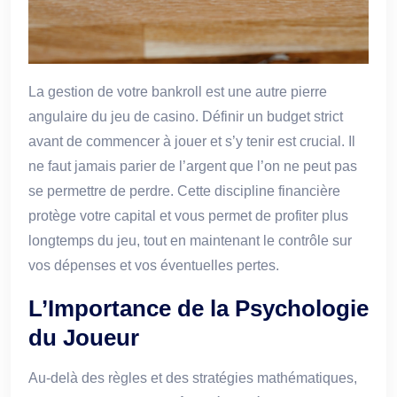
La gestion de votre bankroll est une autre pierre
angulaire du jeu de casino. Définir un budget strict
avant de commencer à jouer et s’y tenir est crucial. Il
ne faut jamais parier de l’argent que l’on ne peut pas
se permettre de perdre. Cette discipline financière
protège votre capital et vous permet de profiter plus
longtemps du jeu, tout en maintenant le contrôle sur
vos dépenses et vos éventuelles pertes.
L’Importance de la Psychologie
du Joueur
Au-delà des règles et des stratégies mathématiques,