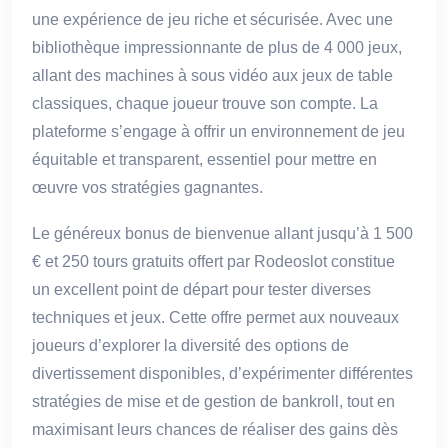
une expérience de jeu riche et sécurisée. Avec une
bibliothèque impressionnante de plus de 4 000 jeux,
allant des machines à sous vidéo aux jeux de table
classiques, chaque joueur trouve son compte. La
plateforme s’engage à offrir un environnement de jeu
équitable et transparent, essentiel pour mettre en
œuvre vos stratégies gagnantes.
Le généreux bonus de bienvenue allant jusqu’à 1 500
€ et 250 tours gratuits offert par Rodeoslot constitue
un excellent point de départ pour tester diverses
techniques et jeux. Cette offre permet aux nouveaux
joueurs d’explorer la diversité des options de
divertissement disponibles, d’expérimenter différentes
stratégies de mise et de gestion de bankroll, tout en
maximisant leurs chances de réaliser des gains dès