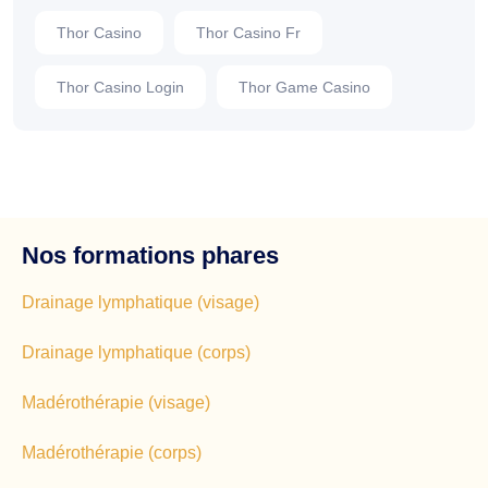
Thor Casino
Thor Casino Fr
Thor Casino Login
Thor Game Casino
Nos formations phares
Drainage lymphatique (visage)
Drainage lymphatique (corps)
Madérothérapie (visage)
Madérothérapie (corps)