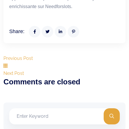
enrichissante sur Needforslots.
Share:
Previous Post
Next Post
Comments are closed