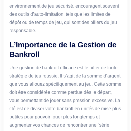
environnement de jeu sécurisé, encouragent souvent
des outils d’auto-limitation, tels que les limites de
dépôt ou de temps de jeu, qui sont des piliers du jeu
responsable.
L’Importance de la Gestion de
Bankroll
Une gestion de bankroll efficace est le pilier de toute
stratégie de jeu réussie. Il s’agit de la somme d’argent
que vous allouez spécifiquement au jeu. Cette somme
doit être considérée comme perdue dès le départ,
vous permettant de jouer sans pression excessive. La
clé est de diviser votre bankroll en unités de mise plus
petites pour pouvoir jouer plus longtemps et
augmenter vos chances de rencontrer une “série