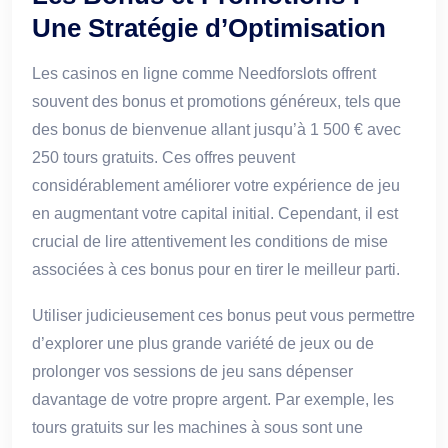
Une Stratégie d’Optimisation
Les casinos en ligne comme Needforslots offrent
souvent des bonus et promotions généreux, tels que
des bonus de bienvenue allant jusqu’à 1 500 € avec
250 tours gratuits. Ces offres peuvent
considérablement améliorer votre expérience de jeu
en augmentant votre capital initial. Cependant, il est
crucial de lire attentivement les conditions de mise
associées à ces bonus pour en tirer le meilleur parti.
Utiliser judicieusement ces bonus peut vous permettre
d’explorer une plus grande variété de jeux ou de
prolonger vos sessions de jeu sans dépenser
davantage de votre propre argent. Par exemple, les
tours gratuits sur les machines à sous sont une