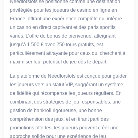
Needforslots se positionne comme une destination
privilégiée pour les joueurs de casino en ligne en
France, offrant une expérience complète qui intègre
un casino en direct captivant et des paris sportifs
variés. L’offre de bonus de bienvenue, atteignant
jusqu’à 1 500 € avec 250 tours gratuits, est
particulièrement attrayante pour ceux qui cherchent à
maximiser leur potentiel de jeu dès le départ.
La plateforme de Needforslots est conçue pour guider
les joueurs vers un statut VIP, suggérant un système
de fidélité qui récompense les joueurs réguliers. En
combinant des stratégies de jeu responsables, une
gestion de bankroll rigoureuse, une bonne
compréhension des jeux, et en tirant parti des
promotions offertes, les joueurs peuvent créer une
approche solide pour une expérience de jeu