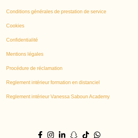
Conditions générales de prestation de service
Cookies
Confidentialité
Mentions légales
Procédure de réclamation
Reglement intérieur formation en distanciel
Reglement intérieur Vanessa Saboun Academy