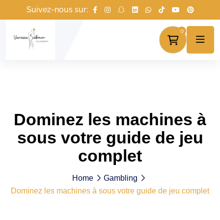
Suivez-nous sur:
0
Dominez les machines à
sous votre guide de jeu
complet
Home
Gambling
Dominez les machines à sous votre guide de jeu complet