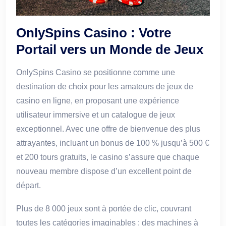
OnlySpins Casino : Votre
Portail vers un Monde de Jeux
OnlySpins Casino se positionne comme une
destination de choix pour les amateurs de jeux de
casino en ligne, en proposant une expérience
utilisateur immersive et un catalogue de jeux
exceptionnel. Avec une offre de bienvenue des plus
attrayantes, incluant un bonus de 100 % jusqu’à 500 €
et 200 tours gratuits, le casino s’assure que chaque
nouveau membre dispose d’un excellent point de
départ.
Plus de 8 000 jeux sont à portée de clic, couvrant
toutes les catégories imaginables : des machines à