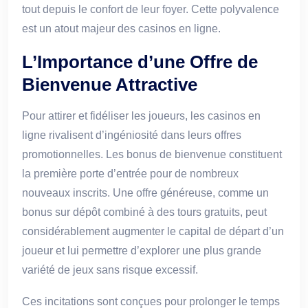
tout depuis le confort de leur foyer. Cette polyvalence
est un atout majeur des casinos en ligne.
L’Importance d’une Offre de
Bienvenue Attractive
Pour attirer et fidéliser les joueurs, les casinos en
ligne rivalisent d’ingéniosité dans leurs offres
promotionnelles. Les bonus de bienvenue constituent
la première porte d’entrée pour de nombreux
nouveaux inscrits. Une offre généreuse, comme un
bonus sur dépôt combiné à des tours gratuits, peut
considérablement augmenter le capital de départ d’un
joueur et lui permettre d’explorer une plus grande
variété de jeux sans risque excessif.
Ces incitations sont conçues pour prolonger le temps