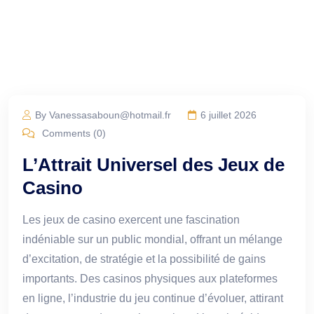
By Vanessasaboun@hotmail.fr
6 juillet 2026
Comments (0)
L’Attrait Universel des Jeux de
Casino
Les jeux de casino exercent une fascination
indéniable sur un public mondial, offrant un mélange
d’excitation, de stratégie et la possibilité de gains
importants. Des casinos physiques aux plateformes
en ligne, l’industrie du jeu continue d’évoluer, attirant