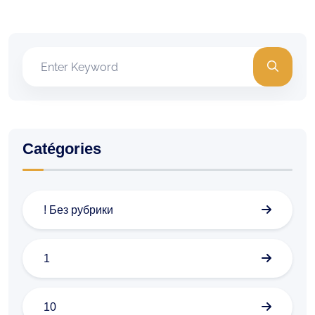
Catégories
! Без рубрики
1
10