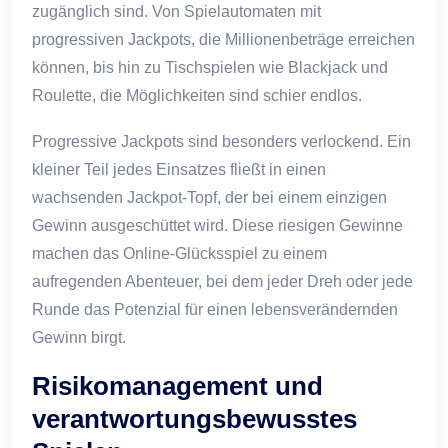
zugänglich sind. Von Spielautomaten mit
progressiven Jackpots, die Millionenbeträge erreichen
können, bis hin zu Tischspielen wie Blackjack und
Roulette, die Möglichkeiten sind schier endlos.
Progressive Jackpots sind besonders verlockend. Ein
kleiner Teil jedes Einsatzes fließt in einen
wachsenden Jackpot-Topf, der bei einem einzigen
Gewinn ausgeschüttet wird. Diese riesigen Gewinne
machen das Online-Glücksspiel zu einem
aufregenden Abenteuer, bei dem jeder Dreh oder jede
Runde das Potenzial für einen lebensverändernden
Gewinn birgt.
Risikomanagement und
verantwortungsbewusstes