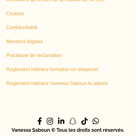
Cookies
Confidentialité
Mentions légales
Procédure de réclamation
Reglement intérieur formation en distanciel
Reglement intérieur Vanessa Saboun Academy
Vanessa Saboun © Tous les droits sont réservés.