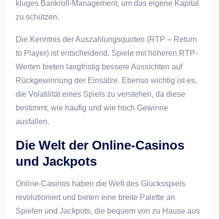
kluges Bankroll-Management, um das eigene Kapital
zu schützen.
Die Kenntnis der Auszahlungsquoten (RTP – Return
to Player) ist entscheidend. Spiele mit höheren RTP-
Werten bieten langfristig bessere Aussichten auf
Rückgewinnung der Einsätze. Ebenso wichtig ist es,
die Volatilität eines Spiels zu verstehen, da diese
bestimmt, wie häufig und wie hoch Gewinne
ausfallen.
Die Welt der Online-Casinos
und Jackpots
Online-Casinos haben die Welt des Glücksspiels
revolutioniert und bieten eine breite Palette an
Spielen und Jackpots, die bequem von zu Hause aus