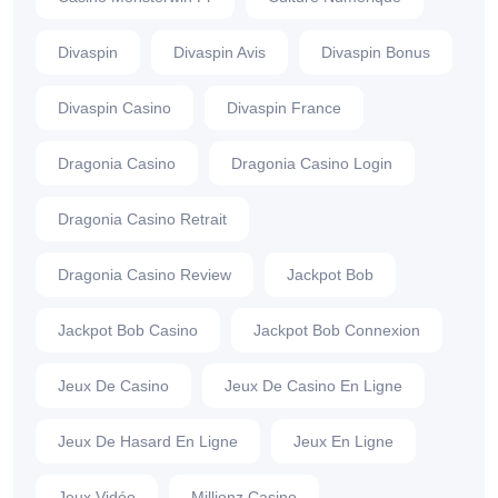
Divaspin
Divaspin Avis
Divaspin Bonus
Divaspin Casino
Divaspin France
Dragonia Casino
Dragonia Casino Login
Dragonia Casino Retrait
Dragonia Casino Review
Jackpot Bob
Jackpot Bob Casino
Jackpot Bob Connexion
Jeux De Casino
Jeux De Casino En Ligne
Jeux De Hasard En Ligne
Jeux En Ligne
Jeux Vidéo
Millionz Casino