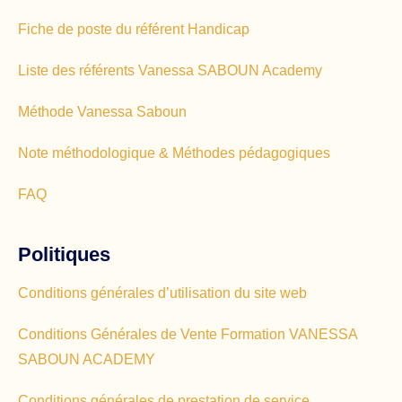
Fiche de poste du référent Handicap
Liste des référents Vanessa SABOUN Academy
Méthode Vanessa Saboun
Note méthodologique & Méthodes pédagogiques
FAQ
Politiques
Conditions générales d’utilisation du site web
Conditions Générales de Vente Formation VANESSA
SABOUN ACADEMY
Conditions générales de prestation de service