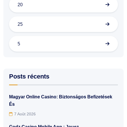
20
25
5
Posts récents
Magyar Online Casino: Biztonságos Befizetések
És
7 Août 2026
Godz Casino Mobile App : Jouez