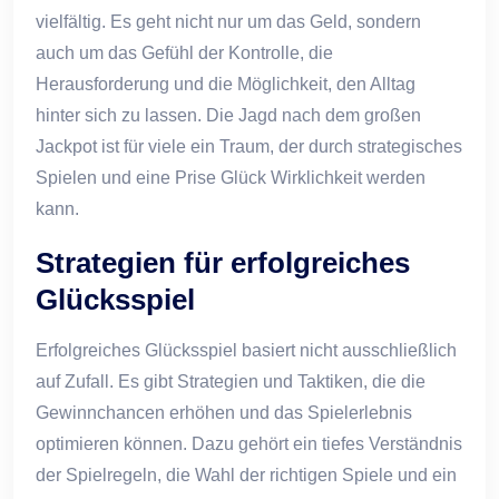
vielfältig. Es geht nicht nur um das Geld, sondern
auch um das Gefühl der Kontrolle, die
Herausforderung und die Möglichkeit, den Alltag
hinter sich zu lassen. Die Jagd nach dem großen
Jackpot ist für viele ein Traum, der durch strategisches
Spielen und eine Prise Glück Wirklichkeit werden
kann.
Strategien für erfolgreiches
Glücksspiel
Erfolgreiches Glücksspiel basiert nicht ausschließlich
auf Zufall. Es gibt Strategien und Taktiken, die die
Gewinnchancen erhöhen und das Spielerlebnis
optimieren können. Dazu gehört ein tiefes Verständnis
der Spielregeln, die Wahl der richtigen Spiele und ein