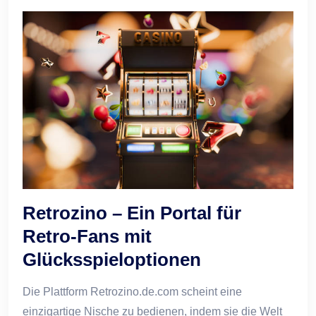
Retrozino – Ein Portal für
Retro-Fans mit
Glücksspieloptionen
Die Plattform Retrozino.de.com scheint eine
einzigartige Nische zu bedienen, indem sie die Welt