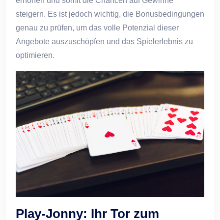
erhöhen und somit die Chancen auf Gewinne
steigern. Es ist jedoch wichtig, die Bonusbedingungen
genau zu prüfen, um das volle Potenzial dieser
Angebote auszuschöpfen und das Spielerlebnis zu
optimieren.
Play-Jonny: Ihr Tor zum