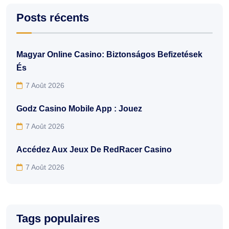
Posts récents
Magyar Online Casino: Biztonságos Befizetések
És
7 Août 2026
Godz Casino Mobile App : Jouez
7 Août 2026
Accédez Aux Jeux De RedRacer Casino
7 Août 2026
Tags populaires