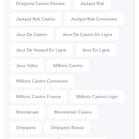
Dragonia Casino Review
Jackpot Bob
Jackpot Bob Casino
Jackpot Bob Connexion
Jeux De Casino
Jeux De Casino En Ligne
Jeux De Hasard En Ligne
Jeux En Ligne
Jeux Vidéo
Millionz Casino
Millionz Casino Connexion
Millionz Casino France
Millionz Casino Login
Monsterwin
Monsterwin Casino
Onlyspins
Onlyspins Bonus