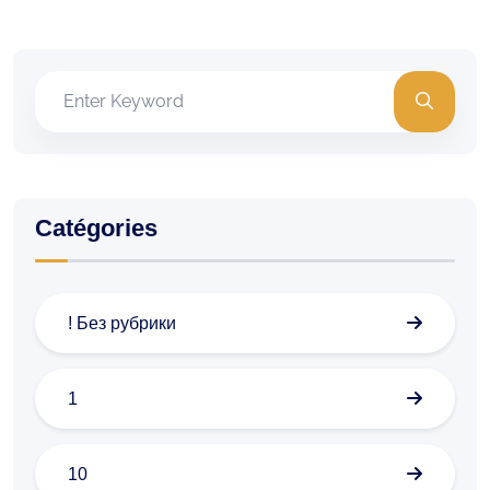
Catégories
! Без рубрики
1
10