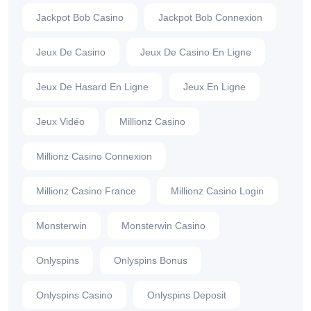
Jackpot Bob Casino
Jackpot Bob Connexion
Jeux De Casino
Jeux De Casino En Ligne
Jeux De Hasard En Ligne
Jeux En Ligne
Jeux Vidéo
Millionz Casino
Millionz Casino Connexion
Millionz Casino France
Millionz Casino Login
Monsterwin
Monsterwin Casino
Onlyspins
Onlyspins Bonus
Onlyspins Casino
Onlyspins Deposit