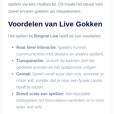
spelers via een chatfunctie. Dit maakt het ideaal voor
zowel ervaren gokkers als nieuwkomers.
Voordelen van Live Gokken
Het spelen bij
Bingoal Live
heeft tal van voordelen:
Real-time interactie:
Spelers kunnen
communiceren met dealers en andere spelers.
Transparantie:
Je kunt de kaarten zien die
gedeeld worden en het spelproces volgen.
Gemak:
Speel vanaf waar dan ook, wanneer je
maar wilt, zonder dat je naar een fysiek casino
hoeft te reizen.
Breed scala aan spellen:
Van klassieke
tafelspellen tot innovatieve varianten; er is voor
ieder wat wils.