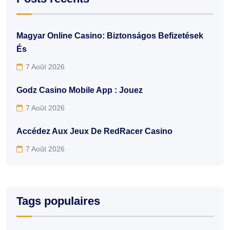
Magyar Online Casino: Biztonságos Befizetések
És
7 Août 2026
Godz Casino Mobile App : Jouez
7 Août 2026
Accédez Aux Jeux De RedRacer Casino
7 Août 2026
Tags populaires