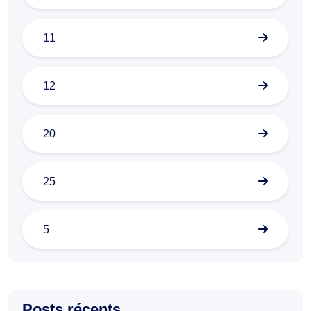
11
12
20
25
5
Posts récents