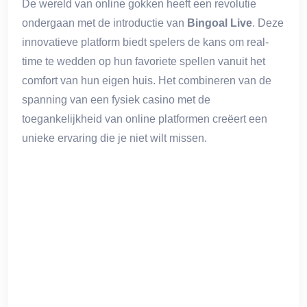
De wereld van online gokken heeft een revolutie
ondergaan met de introductie van
Bingoal Live
. Deze
innovatieve platform biedt spelers de kans om real-
time te wedden op hun favoriete spellen vanuit het
comfort van hun eigen huis. Het combineren van de
spanning van een fysiek casino met de
toegankelijkheid van online platformen creëert een
unieke ervaring die je niet wilt missen.