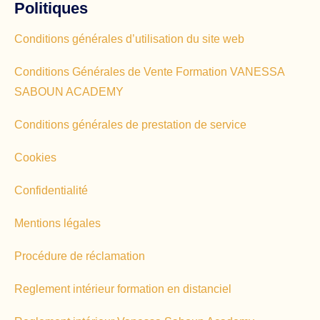
Politiques
Conditions générales d’utilisation du site web
Conditions Générales de Vente Formation VANESSA
SABOUN ACADEMY
Conditions générales de prestation de service
Cookies
Confidentialité
Mentions légales
Procédure de réclamation
Reglement intérieur formation en distanciel