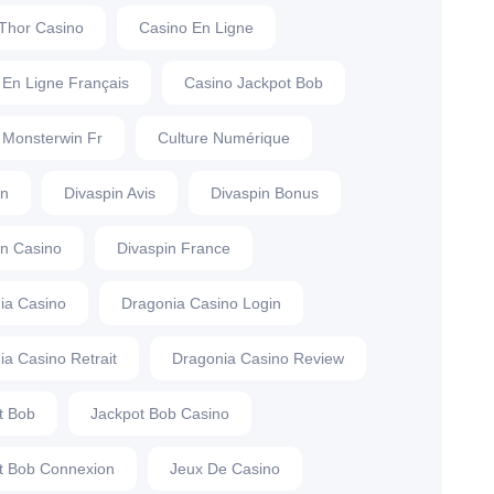
Thor Casino
Casino En Ligne
 En Ligne Français
Casino Jackpot Bob
 Monsterwin Fr
Culture Numérique
in
Divaspin Avis
Divaspin Bonus
in Casino
Divaspin France
ia Casino
Dragonia Casino Login
ia Casino Retrait
Dragonia Casino Review
t Bob
Jackpot Bob Casino
t Bob Connexion
Jeux De Casino