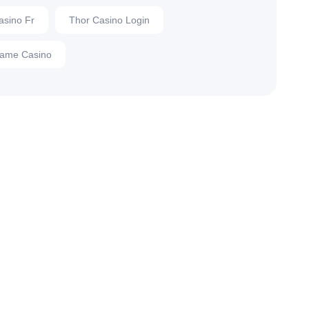
asino Fr
Thor Casino Login
ame Casino