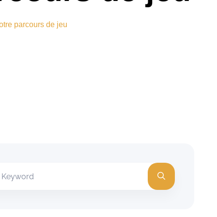
otre parcours de jeu