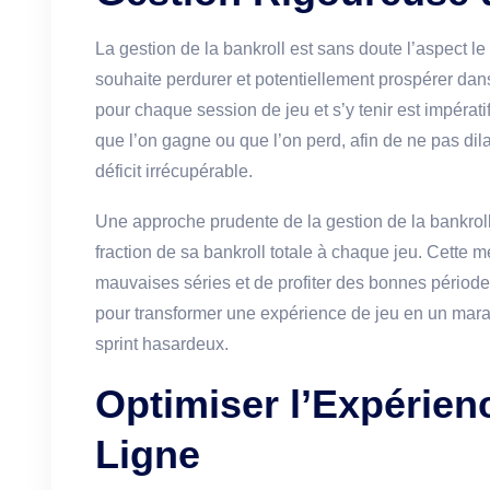
La gestion de la bankroll est sans doute l’aspect l
souhaite perdurer et potentiellement prospérer dans
pour chaque session de jeu et s’y tenir est impératif
que l’on gagne ou que l’on perd, afin de ne pas dil
déficit irrécupérable.
Une approche prudente de la gestion de la bankroll
fraction de sa bankroll totale à chaque jeu. Cette 
mauvaises séries et de profiter des bonnes périodes
pour transformer une expérience de jeu en un mara
sprint hasardeux.
Optimiser l’Expérien
Ligne