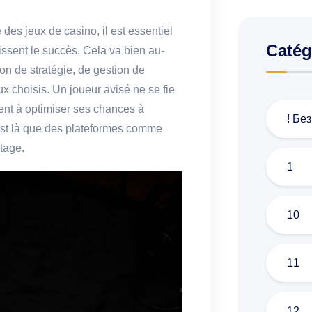
des jeux de casino, il est essentiel
Catég
ssent le succès. Cela va bien au-
on de stratégie, de gestion de
x choisis. Un joueur avisé ne se fie
ent à optimiser ses chances à
! Бе
’est là que des plateformes comme
tage.
1
10
11
12