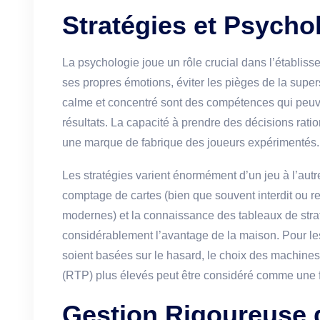
Stratégies et Psycho
La psychologie joue un rôle crucial dans l’établi
ses propres émotions, éviter les pièges de la superst
calme et concentré sont des compétences qui peuv
résultats. La capacité à prendre des décisions rat
une marque de fabrique des joueurs expérimentés.
Les stratégies varient énormément d’un jeu à l’autr
comptage de cartes (bien que souvent interdit ou re
modernes) et la connaissance des tableaux de stra
considérablement l’avantage de la maison. Pour le
soient basées sur le hasard, le choix des machines
(RTP) plus élevés peut être considéré comme une f
Gestion Rigoureuse d