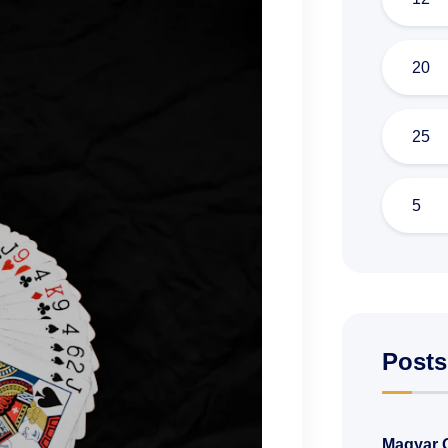
20
25
5
Posts
Magyar O