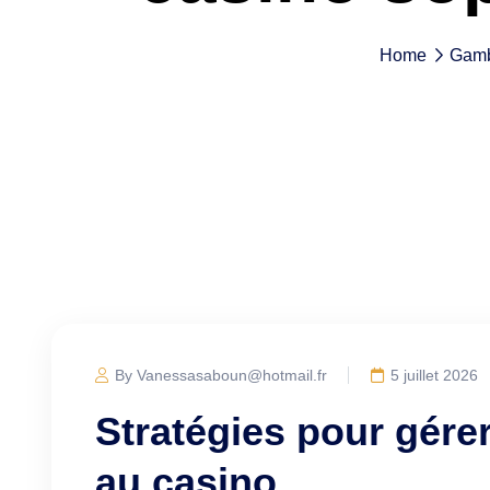
Home
Gamb
By Vanessasaboun@hotmail.fr
5 juillet 2026
Stratégies pour gére
au casino