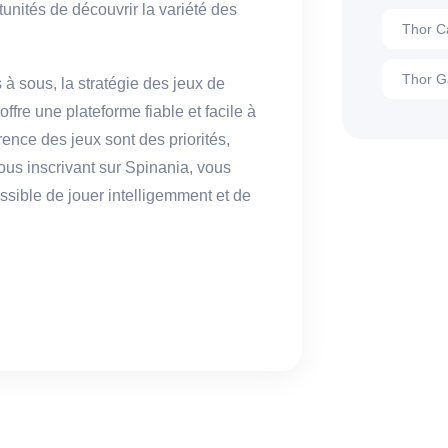
rtunités de découvrir la variété des
Thor C
Thor G
 à sous, la stratégie des jeux de
ffre une plateforme fiable et facile à
rence des jeux sont des priorités,
ous inscrivant sur Spinania, vous
ssible de jouer intelligemment et de