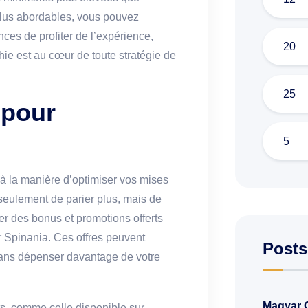
plus abordables, vous pouvez
ces de profiter de l’expérience,
20
ie est au cœur de toute stratégie de
25
 pour
5
r à la manière d’optimiser vos mises
s seulement de parier plus, mais de
ter des bonus et promotions offerts
 Spinania. Ces offres peuvent
Posts
sans dépenser davantage de votre
Magyar O
ts, comme celle disponible sur