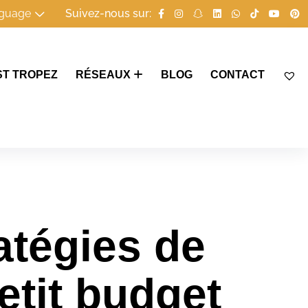
guage
Suivez-nous sur:
ST TROPEZ
RÉSEAUX
BLOG
CONTACT
atégies de
etit budget