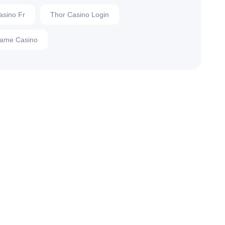
asino Fr
Thor Casino Login
ame Casino