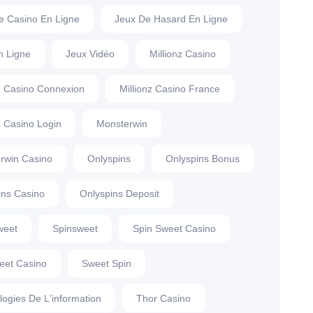
e Casino En Ligne
Jeux De Hasard En Ligne
n Ligne
Jeux Vidéo
Millionz Casino
nz Casino Connexion
Millionz Casino France
z Casino Login
Monsterwin
rwin Casino
Onlyspins
Onlyspins Bonus
ins Casino
Onlyspins Deposit
weet
Spinsweet
Spin Sweet Casino
eet Casino
Sweet Spin
logies De L'information
Thor Casino