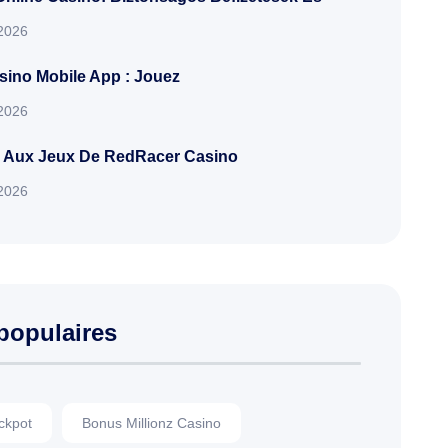
 2026
ino Mobile App : Jouez
 2026
 Aux Jeux De RedRacer Casino
 2026
populaires
ckpot
Bonus Millionz Casino