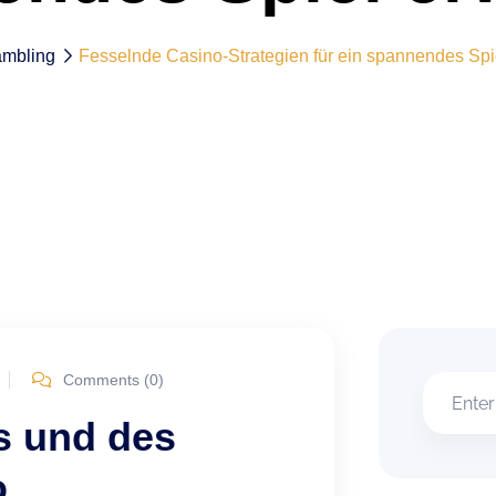
mbling
Fesselnde Casino-Strategien für ein spannendes Sp
Comments (0)
s und des
o