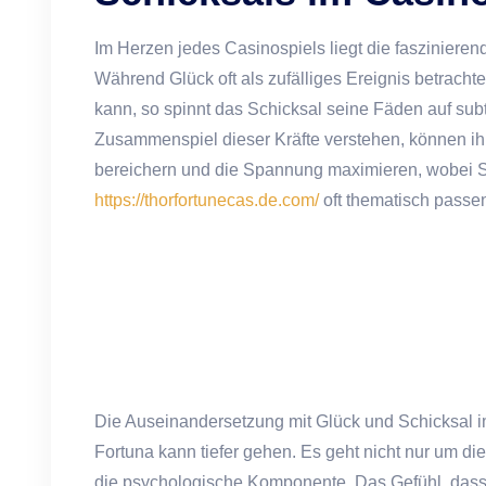
Im Herzen jedes Casinospiels liegt die faszinieren
Während Glück oft als zufälliges Ereignis betrachte
kann, so spinnt das Schicksal seine Fäden auf subt
Zusammenspiel dieser Kräfte verstehen, können ih
bereichern und die Spannung maximieren, wobei S
https://thorfortunecas.de.com/
oft thematisch passen
Die Auseinandersetzung mit Glück und Schicksal i
Fortuna kann tiefer gehen. Es geht nicht nur um 
die psychologische Komponente. Das Gefühl, dass 