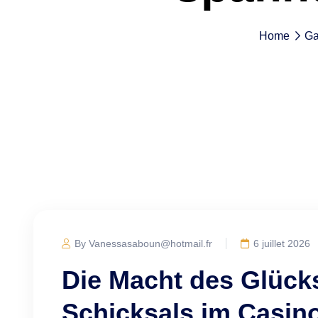
Home
Ga
By Vanessasaboun@hotmail.fr
6 juillet 2026
Die Macht des Glück
Schicksals im Casin