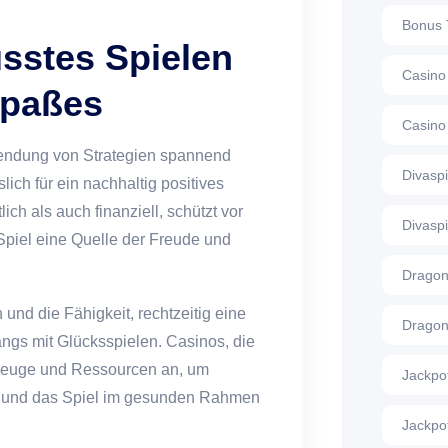
Bonus 
sstes Spielen
Casino
Spaßes
Casino
endung von Strategien spannend
Divasp
ich für ein nachhaltig positives
ich als auch finanziell, schützt vor
Divasp
Spiel eine Quelle der Freude und
Dragon
und die Fähigkeit, rechtzeitig eine
Dragon
ngs mit Glücksspielen. Casinos, die
kzeuge und Ressourcen an, um
Jackpo
ten und das Spiel im gesunden Rahmen
Jackpo