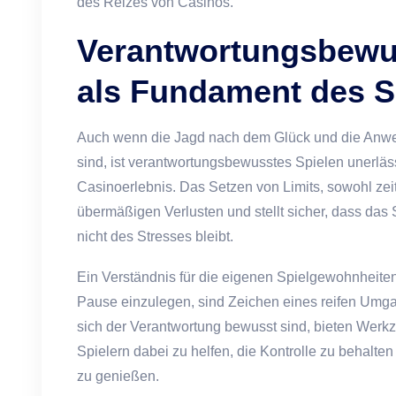
des Reizes von Casinos.
Verantwortungsbewu
als Fundament des 
Auch wenn die Jagd nach dem Glück und die Anw
sind, ist verantwortungsbewusstes Spielen unerlässl
Casinoerlebnis. Das Setzen von Limits, sowohl zeitl
übermäßigen Verlusten und stellt sicher, dass das 
nicht des Stresses bleibt.
Ein Verständnis für die eigenen Spielgewohnheiten 
Pause einzulegen, sind Zeichen eines reifen Umga
sich der Verantwortung bewusst sind, bieten Wer
Spielern dabei zu helfen, die Kontrolle zu behal
zu genießen.