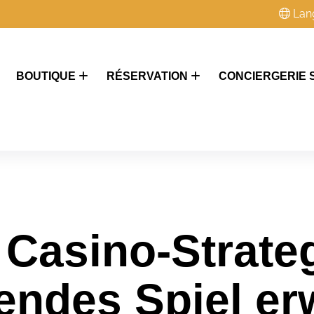
Lan
BOUTIQUE
RÉSERVATION
CONCIERGERIE 
Casino-Strateg
endes Spiel er