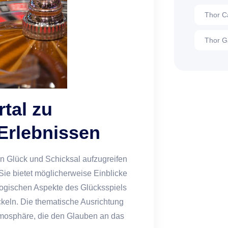
Thor C
Thor G
tal zu
Erlebnissen
n Glück und Schicksal aufzugreifen
Sie bietet möglicherweise Einblicke
ologischen Aspekte des Glücksspiels
ckeln. Die thematische Ausrichtung
Atmosphäre, die den Glauben an das