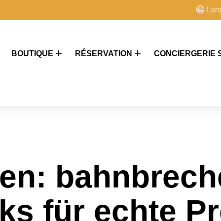
Lan
BOUTIQUE
RÉSERVATION
CONCIERGERIE 
en: bahnbrech
ks für echte Pr