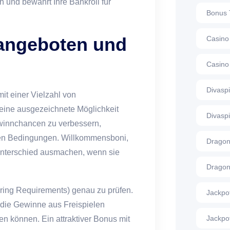
n und bewahrt Ihre Bankroll für
Bonus 
angeboten und
Casino
Casino
Divasp
it einer Vielzahl von
ine ausgezeichnete Möglichkeit
Divasp
Gewinnchancen zu verbessern,
nen Bedingungen. Willkommensboni,
Dragon
nterschied ausmachen, wenn sie
Dragon
ring Requirements) genau zu prüfen.
Jackpo
 die Gewinne aus Freispielen
Jackpo
n können. Ein attraktiver Bonus mit