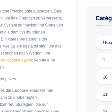
chliche Psychologie ausnutzen. Das
Catég
itt, um Ihre Chancen zu verbessern,
das System zu “hacken” im Sinne von
und die damit verbundenen
Ein klares Verständnis der
! Бе
 wie Spiele gestaltet sind, um das
ieler suchen nach Wegen, ihre
1
ucky capone casino
könnte eine
en.
10
i es die Euphorie eines kleinen
11
 kann zu unüberlegten
zehren. Strategien, die auf
 sind daher oft erfolgreicher. Dies
12