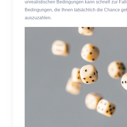
unrealistischen Bedingungen kann schnell zur Fall
Bedingungen, die Ihnen tatsächlich die Chance ge
auszuzahlen.