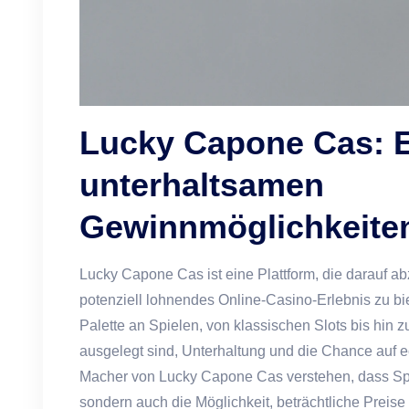
Lucky Capone Cas: E
unterhaltsamen
Gewinnmöglichkeite
Lucky Capone Cas ist eine Plattform, die darauf ab
potenziell lohnendes Online-Casino-Erlebnis zu bie
Palette an Spielen, von klassischen Slots bis hin zu
ausgelegt sind, Unterhaltung und die Chance auf 
Macher von Lucky Capone Cas verstehen, dass Spie
sondern auch die Möglichkeit, beträchtliche Preise 