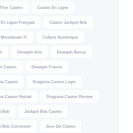
Thor Casino
Casino En Ligne
 En Ligne Français
Casino Jackpot Bob
 Monsterwin Fr
Culture Numérique
in
Divaspin Avis
Divaspin Bonus
in Casino
Divaspin France
ia Casino
Dragonia Casino Login
ia Casino Retrait
Dragonia Casino Review
t Bob
Jackpot Bob Casino
t Bob Connexion
Jeux De Casino