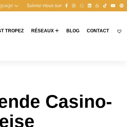
guage
Suivez-nous sur:
ST TROPEZ
RÉSEAUX
BLOG
CONTACT
ende Casino-
eise