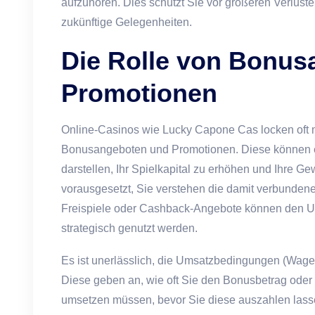
aufzuhören. Dies schützt Sie vor größeren Verluste
zukünftige Gelegenheiten.
Die Rolle von Bonus
Promotionen
Online-Casinos wie Lucky Capone Cas locken oft m
Bonusangeboten und Promotionen. Diese können e
darstellen, Ihr Spielkapital zu erhöhen und Ihre 
vorausgesetzt, Sie verstehen die damit verbunde
Freispiele oder Cashback-Angebote können den U
strategisch genutzt werden.
Es ist unerlässlich, die Umsatzbedingungen (Wage
Diese geben an, wie oft Sie den Bonusbetrag oder
umsetzen müssen, bevor Sie diese auszahlen lasse