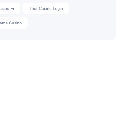
asino Fr
Thor Casino Login
ame Casino