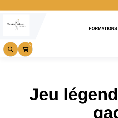
FORMATIONS
0
Jeu légenda
gag