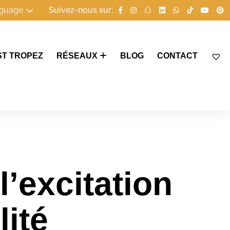
guage
Suivez-nous sur:
ST TROPEZ
RÉSEAUX
BLOG
CONTACT
l’excitation
lité