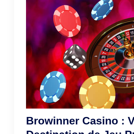
Browinner Casino : V