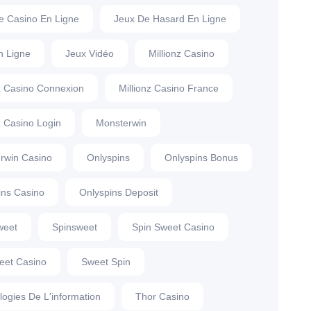
e Casino En Ligne
Jeux De Hasard En Ligne
n Ligne
Jeux Vidéo
Millionz Casino
nz Casino Connexion
Millionz Casino France
z Casino Login
Monsterwin
rwin Casino
Onlyspins
Onlyspins Bonus
ins Casino
Onlyspins Deposit
weet
Spinsweet
Spin Sweet Casino
eet Casino
Sweet Spin
logies De L'information
Thor Casino