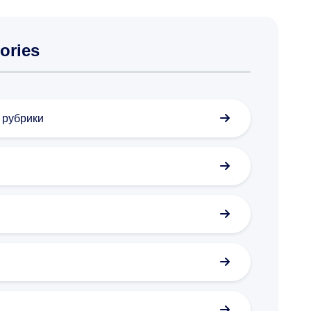
ories
з рубрики