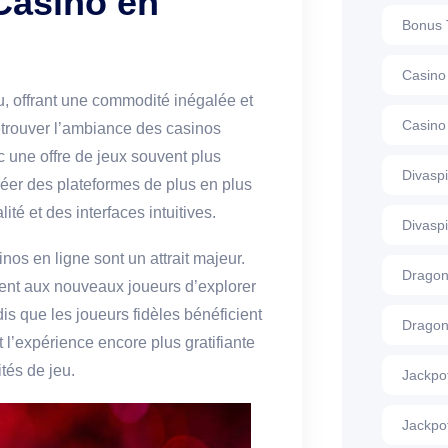
Casino en
Bonus 
Casino
u, offrant une commodité inégalée et
Casino
retrouver l’ambiance des casinos
c une offre de jeux souvent plus
Divasp
éer des plateformes de plus en plus
té et des interfaces intuitives.
Divasp
nos en ligne sont un attrait majeur.
Dragon
ent aux nouveaux joueurs d’explorer
is que les joueurs fidèles bénéficient
Dragon
 l’expérience encore plus gratifiante
tés de jeu.
Jackpo
Jackpo