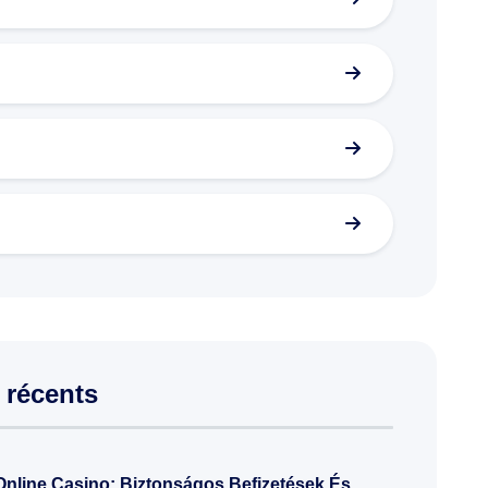
 récents
nline Casino: Biztonságos Befizetések És