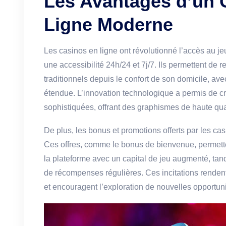
Les Avantages d’un 
Ligne Moderne
Les casinos en ligne ont révolutionné l’accès au je
une accessibilité 24h/24 et 7j/7. Ils permettent de 
traditionnels depuis le confort de son domicile, ave
étendue. L’innovation technologique a permis de cr
sophistiquées, offrant des graphismes de haute quali
De plus, les bonus et promotions offerts par les casi
Ces offres, comme le bonus de bienvenue, permett
la plateforme avec un capital de jeu augmenté, tand
de récompenses régulières. Ces incitations rendent
et encouragent l’exploration de nouvelles opportuni