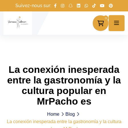
Suivez-nous sur:
0
La conexión inesperada
entre la gastronomía y la
cultura popular en
MrPacho es
Home
Blog
La conexión inesperada entre la gastronomía y la cultura