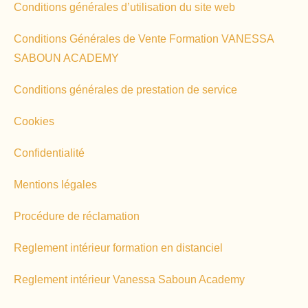
Conditions générales d’utilisation du site web
Conditions Générales de Vente Formation VANESSA
SABOUN ACADEMY
Conditions générales de prestation de service
Cookies
Confidentialité
Mentions légales
Procédure de réclamation
Reglement intérieur formation en distanciel
Reglement intérieur Vanessa Saboun Academy