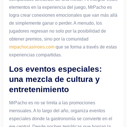
elementos en la experiencia del juego, MrPacho es
logra crear conexiones emocionales que van más allá
de simplemente ganar o perder. A menudo, los
jugadores regresan no solo por la posibilidad de
obtener premios, sino por la comunidad
mrpachocasinoes.com
que se forma a través de estas
experiencias compartidas.
Los eventos especiales:
una mezcla de cultura y
entretenimiento
MrPacho es no se limita a las promociones
mensuales. A lo largo del año, organiza eventos
especiales donde la gastronomía se convierte en el
eje central. Desde noches temáticas que honran la