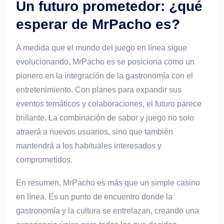
Un futuro prometedor: ¿qué
esperar de MrPacho es?
A medida que el mundo del juego en línea sigue
evolucionando, MrPacho es se posiciona como un
pionero en la integración de la gastronomía con el
entretenimiento. Con planes para expandir sus
eventos temáticos y colaboraciones, el futuro parece
brillante. La combinación de sabor y juego no solo
atraerá a nuevos usuarios, sino que también
mantendrá a los habituales interesados y
comprometidos.
En resumen, MrPacho es más que un simple casino
en línea. Es un punto de encuentro donde la
gastronomía y la cultura se entrelazan, creando una