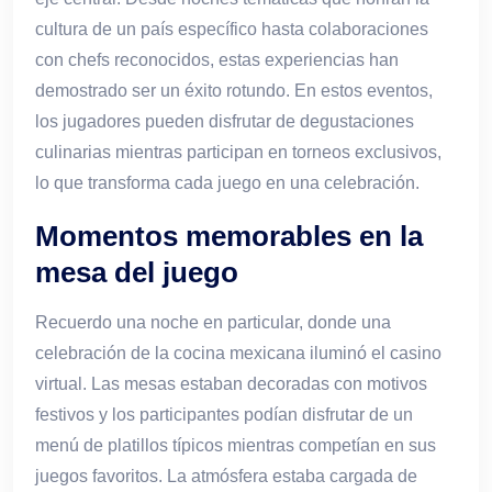
cultura de un país específico hasta colaboraciones
con chefs reconocidos, estas experiencias han
demostrado ser un éxito rotundo. En estos eventos,
los jugadores pueden disfrutar de degustaciones
culinarias mientras participan en torneos exclusivos,
lo que transforma cada juego en una celebración.
Momentos memorables en la
mesa del juego
Recuerdo una noche en particular, donde una
celebración de la cocina mexicana iluminó el casino
virtual. Las mesas estaban decoradas con motivos
festivos y los participantes podían disfrutar de un
menú de platillos típicos mientras competían en sus
juegos favoritos. La atmósfera estaba cargada de