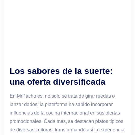
Los sabores de la suerte:
una oferta diversificada
En MrPacho es, no solo se trata de girar ruedas o
lanzar dados; la plataforma ha sabido incorporar
influencias de la cocina internacional en sus ofertas
promocionales. Cada mes, se destacan platos típicos
de diversas culturas, transformando así la experiencia