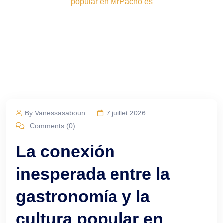
popular en MrPacho es
By Vanessasaboun
7 juillet 2026
Comments (0)
La conexión
inesperada entre la
gastronomía y la
cultura popular en