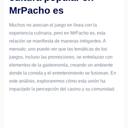
MrPacho es
Muchos no asocian el juego en línea con la
experiencia culinaria, pero en MrPacho es, esta
relación se manifiesta de maneras intrigantes. A
menudo, uno puede ver que las temáticas de los
juegos, incluso las promociones, se entrelazan con
elementos de la gastronomía, creando un ambiente
donde la comida y el entretenimiento se fusionan. En
este análisis, exploraremos cómo esta unión ha
impactado la percepción del casino y su comunidad.