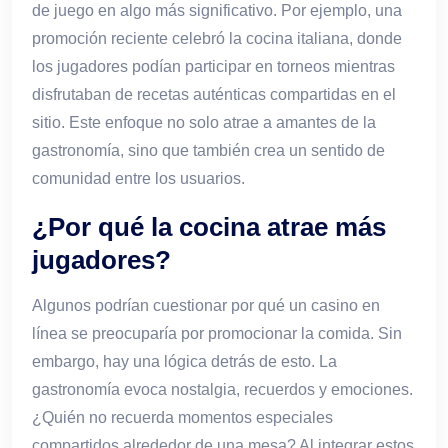
de juego en algo más significativo. Por ejemplo, una
promoción reciente celebró la cocina italiana, donde
los jugadores podían participar en torneos mientras
disfrutaban de recetas auténticas compartidas en el
sitio. Este enfoque no solo atrae a amantes de la
gastronomía, sino que también crea un sentido de
comunidad entre los usuarios.
¿Por qué la cocina atrae más
jugadores?
Algunos podrían cuestionar por qué un casino en
línea se preocuparía por promocionar la comida. Sin
embargo, hay una lógica detrás de esto. La
gastronomía evoca nostalgia, recuerdos y emociones.
¿Quién no recuerda momentos especiales
compartidos alrededor de una mesa? Al integrar estos