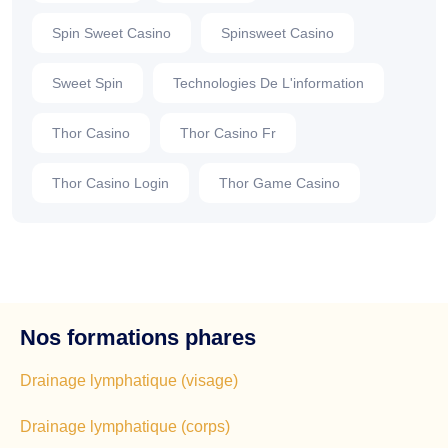
Spin Sweet Casino
Spinsweet Casino
Sweet Spin
Technologies De L'information
Thor Casino
Thor Casino Fr
Thor Casino Login
Thor Game Casino
Nos formations phares
Drainage lymphatique (visage)
Drainage lymphatique (corps)