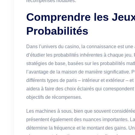
récompenses notables.
Comprendre les Jeux 
Probabilités
Dans l’univers du casino, la connaissance est une
d’étudier les probabilités inhérentes à chaque jeu.
stratégies de base, basées sur les probabilités ma
l’avantage de la maison de manière significative. P
différents types de paris – intérieur et extérieur – 
aidera à faire des choix éclairés qui correspondent 
objectifs de récompenses.
Les machines à sous, bien que souvent considéré
présentent également des nuances importantes. La 
détermine la fréquence et le montant des gains. Une