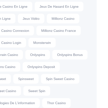
e Casino En Ligne
Jeux De Hasard En Ligne
n Ligne
Jeux Vidéo
Millionz Casino
nz Casino Connexion
Millionz Casino France
z Casino Login
Monsterwin
rwin Casino
Onlyspins
Onlyspins Bonus
ins Casino
Onlyspins Deposit
weet
Spinsweet
Spin Sweet Casino
eet Casino
Sweet Spin
logies De L'information
Thor Casino