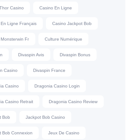
Thor Casino
Casino En Ligne
 En Ligne Français
Casino Jackpot Bob
 Monsterwin Fr
Culture Numérique
in
Divaspin Avis
Divaspin Bonus
in Casino
Divaspin France
ia Casino
Dragonia Casino Login
ia Casino Retrait
Dragonia Casino Review
t Bob
Jackpot Bob Casino
t Bob Connexion
Jeux De Casino