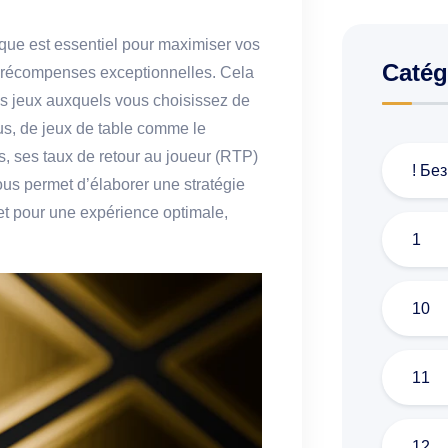
ique est essentiel pour maximiser vos
Catég
s récompenses exceptionnelles. Cela
 jeux auxquels vous choisissez de
us, de jeux de table comme le
s, ses taux de retour au joueur (RTP)
! Бе
vous permet d’élaborer une stratégie
 et pour une expérience optimale,
1
10
11
12