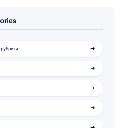
ories
з рубрики