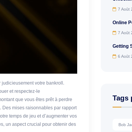
7 Août
Online P
7 Août
Getting 
6 Août
 judicieusement votre bankroll.
uer et respectez-le
Tags 
ontant que vous êtes prêt à perdre
. Des mises raisonnables par rapport
 votre temps de jeu et d’augmenter vos
s, un aspect crucial pour obtenir des
Bob Ja