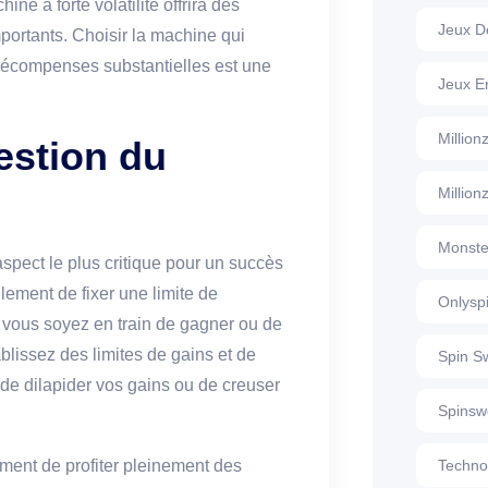
e à forte volatilité offrira des
Jeux D
portants. Choisir la machine qui
e récompenses substantielles est une
Jeux E
Millio
estion du
Million
Monste
aspect le plus critique pour un succès
ulement de fixer une limite de
Onlysp
 vous soyez en train de gagner ou de
tablissez des limites de gains et de
Spin S
 de dilapider vos gains ou de creuser
Spinsw
ment de profiter pleinement des
Techno