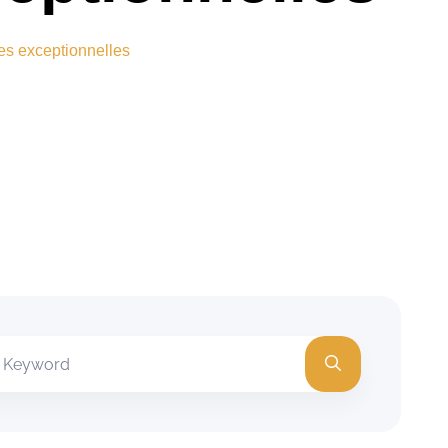
ses exceptionnelles