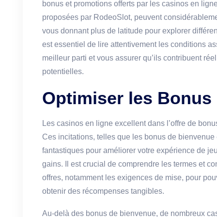
bonus et promotions offerts par les casinos en lign
proposées par RodeoSlot, peuvent considérablemen
vous donnant plus de latitude pour explorer différen
est essentiel de lire attentivement les conditions a
meilleur parti et vous assurer qu’ils contribuent r
potentielles.
Optimiser les Bonus
Les casinos en ligne excellent dans l’offre de bonus 
Ces incitations, telles que les bonus de bienvenue et
fantastiques pour améliorer votre expérience de je
gains. Il est crucial de comprendre les termes et 
offres, notamment les exigences de mise, pour pouvo
obtenir des récompenses tangibles.
Au-delà des bonus de bienvenue, de nombreux ca