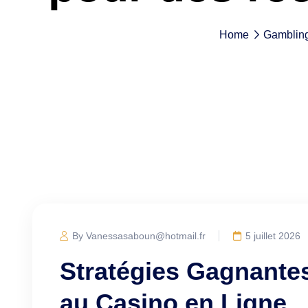
Home
Gamblin
By Vanessasaboun@hotmail.fr
5 juillet 2026
Stratégies Gagnantes
au Casino en Ligne