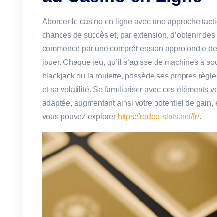
Aborder le casino en ligne avec une approche tact
chances de succès et, par extension, d’obtenir de
commence par une compréhension approfondie des
jouer. Chaque jeu, qu’il s’agisse de machines à so
blackjack ou la roulette, possède ses propres règle
et sa volatilité. Se familiariser avec ces éléments 
adaptée, augmentant ainsi votre potentiel de gain,
vous pouvez explorer
https://rodeo-slots.net/fr/
.