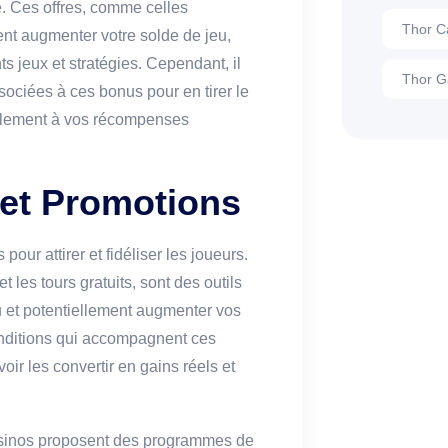
e. Ces offres, comme celles
Thor C
t augmenter votre solde de jeu,
ts jeux et stratégies. Cependant, il
Thor G
ssociées à ces bonus pour en tirer le
éellement à vos récompenses
 et Promotions
pour attirer et fidéliser les joueurs.
 les tours gratuits, sont des outils
u et potentiellement augmenter vos
conditions qui accompagnent ces
ir les convertir en gains réels et
sinos proposent des programmes de