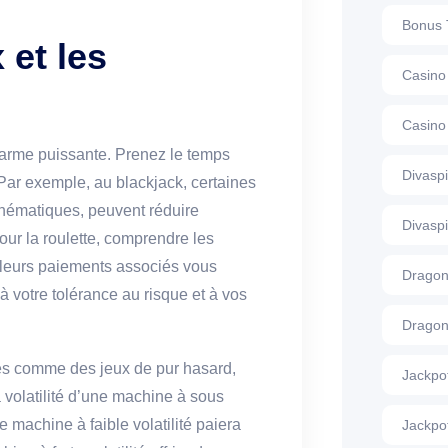
Bonus 
et les
Casino
Casino
 arme puissante. Prenez le temps
Divasp
 Par exemple, au blackjack, certaines
thématiques, peuvent réduire
Divasp
our la roulette, comprendre les
et leurs paiements associés vous
Dragon
à votre tolérance au risque et à vos
Dragon
es comme des jeux de pur hasard,
Jackpo
volatilité d’une machine à sous
 machine à faible volatilité paiera
Jackpo