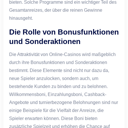
bieten. Solche Programme sind ein wichtiger Teil des
Gesamtanreizes, der über die reinen Gewinne
hinausgeht.
Die Rolle von Bonusfunktionen
und Sonderaktionen
Die Attraktivität von Online-Casinos wird maßgeblich
durch ihre Bonusfunktionen und Sonderaktionen
bestimmt. Diese Elemente sind nicht nur dazu da,
neue Spieler anzulocken, sondern auch, um
bestehende Kunden zu binden und zu belohnen.
Willkommensboni, Einzahlungsboni, Cashback-
Angebote und turnierbezogene Belohnungen sind nur
einige Beispiele für die Vielfalt der Anreize, die
Spieler erwarten können. Diese Boni bieten
zusätzliche Spielzeit und erhöhen die Chance auf