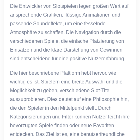
Die Entwickler von Slotspielen legen großen Wert auf
ansprechende Grafiken, flüssige Animationen und
passende Soundeffekte, um eine fesselnde
Atmosphäre zu schaffen. Die Navigation durch die
verschiedenen Spiele, die einfache Platzierung von
Einsätzen und die klare Darstellung von Gewinnen
sind entscheidend für eine positive Nutzererfahrung.
Die hier beschriebene Plattform hebt hervor, wie
wichtig es ist, Spielern eine breite Auswahl und die
Möglichkeit zu geben, verschiedene Slot-Titel
auszuprobieren. Dies deutet auf eine Philosophie hin,
die den Spieler in den Mittelpunkt stellt. Durch
Kategorisierungen und Filter können Nutzer leicht ihre
bevorzugten Spiele finden oder neue Favoriten
entdecken. Das Ziel ist es, eine benutzerfreundliche