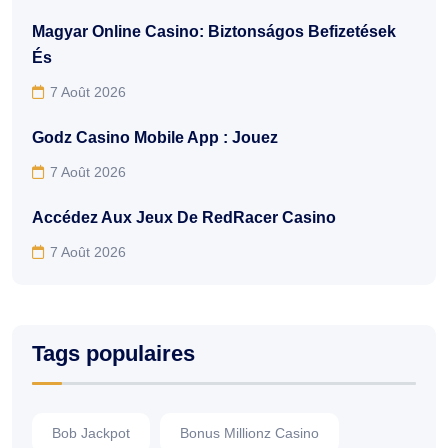
Magyar Online Casino: Biztonságos Befizetések
És
7 Août 2026
Godz Casino Mobile App : Jouez
7 Août 2026
Accédez Aux Jeux De RedRacer Casino
7 Août 2026
Tags populaires
Bob Jackpot
Bonus Millionz Casino