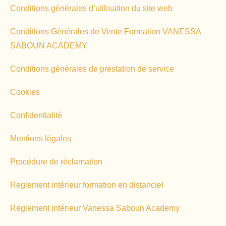
Conditions générales d’utilisation du site web
Conditions Générales de Vente Formation VANESSA
SABOUN ACADEMY
Conditions générales de prestation de service
Cookies
Confidentialité
Mentions légales
Procédure de réclamation
Reglement intérieur formation en distanciel
Reglement intérieur Vanessa Saboun Academy