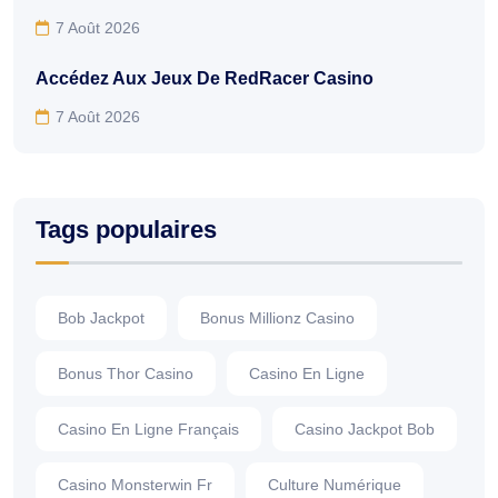
7 Août 2026
Accédez Aux Jeux De RedRacer Casino
7 Août 2026
Tags populaires
Bob Jackpot
Bonus Millionz Casino
Bonus Thor Casino
Casino En Ligne
Casino En Ligne Français
Casino Jackpot Bob
Casino Monsterwin Fr
Culture Numérique