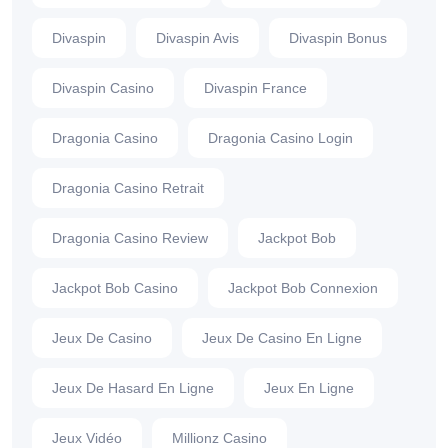
Divaspin
Divaspin Avis
Divaspin Bonus
Divaspin Casino
Divaspin France
Dragonia Casino
Dragonia Casino Login
Dragonia Casino Retrait
Dragonia Casino Review
Jackpot Bob
Jackpot Bob Casino
Jackpot Bob Connexion
Jeux De Casino
Jeux De Casino En Ligne
Jeux De Hasard En Ligne
Jeux En Ligne
Jeux Vidéo
Millionz Casino