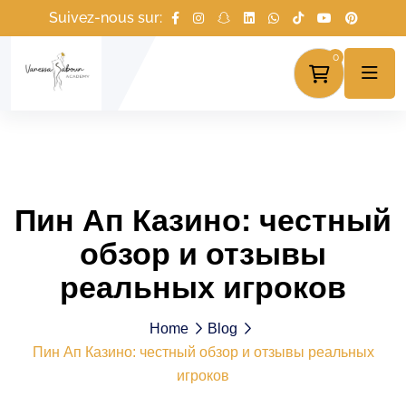
Suivez-nous sur:
0
Пин Ап Казино: честный
обзор и отзывы
реальных игроков
Home
Blog
Пин Ап Казино: честный обзор и отзывы реальных
игроков