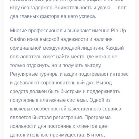
игру без задержек. Внимательность и удача — вот
два главных фактора вашего успеха.
Многие профессионалы выбирают именно Pin Up
Casino из-за высокой надежности и наличия
официальной международной лицензии. Каждый
пользователь хочет найти место, где можно не
только отдохнуть, но и получить выгоду.
Регулярные турниры и акции подогревают интерес
и добавляют соревновательный дух. Вывод
средств должен быть быстрым и поддерживать
популярные платежные системы. Одной из
ключевых особенностей качественного сервиса
является быстрая регистрация. Программа
лояльности для постоянных клиентов дает
дополнительные преимущества. В итоге,