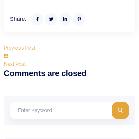
Share:
Previous Post
Next Post
Comments are closed