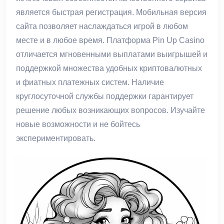
является быстрая регистрация. Мобильная версия
сайта позволяет наслаждаться игрой в любом
месте и в любое время. Платформа Pin Up Casino
отличается мгновенными выплатами выигрышей и
поддержкой множества удобных криптовалютных
и фиатных платежных систем. Наличие
круглосуточной службы поддержки гарантирует
решение любых возникающих вопросов. Изучайте
новые возможности и не бойтесь
экспериментировать.