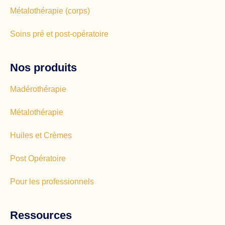
Métalothérapie (corps)
Soins pré et post-opératoire
Nos produits
Madérothérapie
Métalothérapie
Huiles et Crèmes
Post Opératoire
Pour les professionnels
Ressources