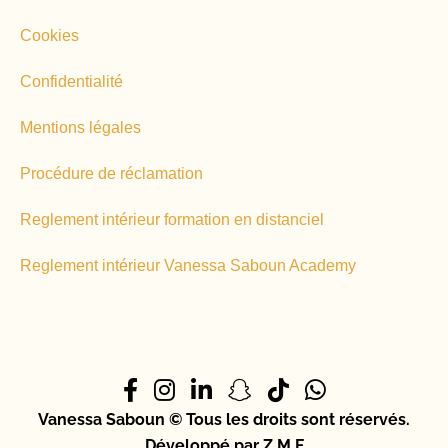
Cookies
Confidentialité
Mentions légales
Procédure de réclamation
Reglement intérieur formation en distanciel
Reglement intérieur Vanessa Saboun Academy
Vanessa Saboun © Tous les droits sont réservés.
Développé par Z.M.F