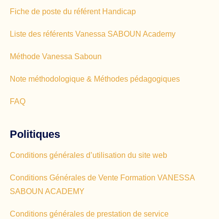
Fiche de poste du référent Handicap
Liste des référents Vanessa SABOUN Academy
Méthode Vanessa Saboun
Note méthodologique & Méthodes pédagogiques
FAQ
Politiques
Conditions générales d’utilisation du site web
Conditions Générales de Vente Formation VANESSA
SABOUN ACADEMY
Conditions générales de prestation de service