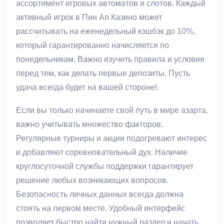
ассортимент игровых автоматов и слотов. Каждый
активный игрок в Пин Ап Казино может
рассчитывать на еженедельный кэшбэк до 10%,
который гарантированно начисляется по
понедельникам. Важно изучить правила и условия
перед тем, как делать первые депозиты. Пусть
удача всегда будет на вашей стороне!.
Если вы только начинаете свой путь в мире азарта,
важно учитывать множество факторов.
Регулярные турниры и акции подогревают интерес
и добавляют соревновательный дух. Наличие
круглосуточной службы поддержки гарантирует
решение любых возникающих вопросов.
Безопасность личных данных всегда должна
стоять на первом месте. Удобный интерфейс
позволяет быстро найти нужный раздел и начать