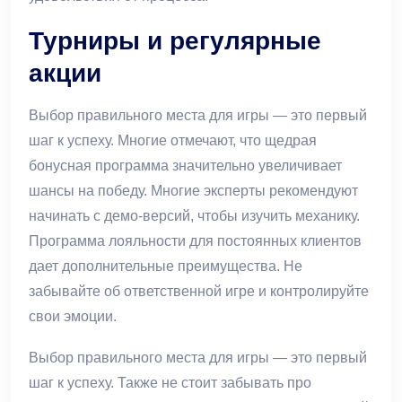
Турниры и регулярные
акции
Выбор правильного места для игры — это первый
шаг к успеху. Многие отмечают, что щедрая
бонусная программа значительно увеличивает
шансы на победу. Многие эксперты рекомендуют
начинать с демо-версий, чтобы изучить механику.
Программа лояльности для постоянных клиентов
дает дополнительные преимущества. Не
забывайте об ответственной игре и контролируйте
свои эмоции.
Выбор правильного места для игры — это первый
шаг к успеху. Также не стоит забывать про