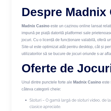
Despre Madnix 
Madnix Casino
este un cazinou online lansat relati
impună pe piață datorită platformei sale prietenoase
jocuri. Cu o licență de funcționare valabilă, oferă un
Site-ul este optimizat atât pentru desktop, cât și pe
utilizatorilor să se bucure de jocuri oriunde s-ar afla
Oferte de Jocur
Unul dintre punctele forte ale
Madnix Casino
este s
câteva categorii cheie:
Sloturi – O gamă largă de sloturi video, de la 
clasice apreciate.