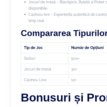
Jocuri de masă – Blackjack, Ruletă și Poker s
disponibile.
Cazinou live – Experiența autentică de cazinou,
timp real.
Compararea Tipurilor
Tip de Joc
Număr de Opțiuni
Sloturi
500+
Jocuri de masă
30+
Cazinou Live
10+
Bonusuri și Pro