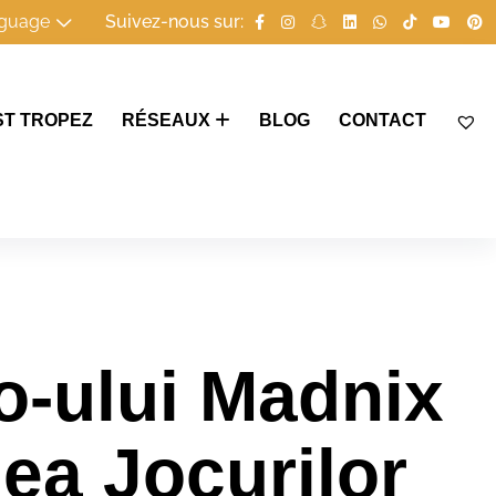
guage
Suivez-nous sur:
ST TROPEZ
RÉSEAUX
BLOG
CONTACT
o-ului Madnix
ea Jocurilor