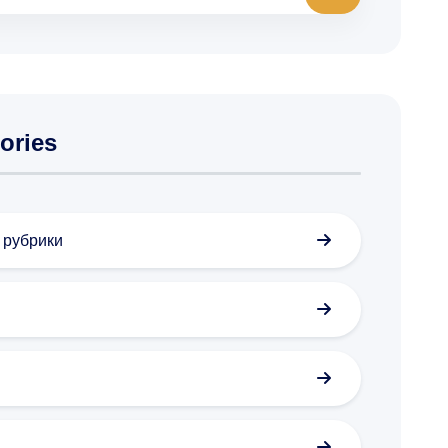
ories
з рубрики