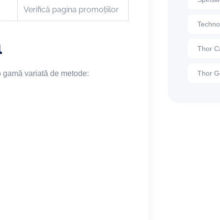
Verifică pagina promoțiilor
Techno
ă
Thor C
Thor G
-o gamă variată de metode: