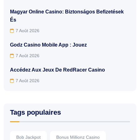
Magyar Online Casino: Biztonságos Befizetések
És
7 Août 2026
Godz Casino Mobile App : Jouez
7 Août 2026
Accédez Aux Jeux De RedRacer Casino
7 Août 2026
Tags populaires
Bob Jackpot
Bonus Millionz Casino