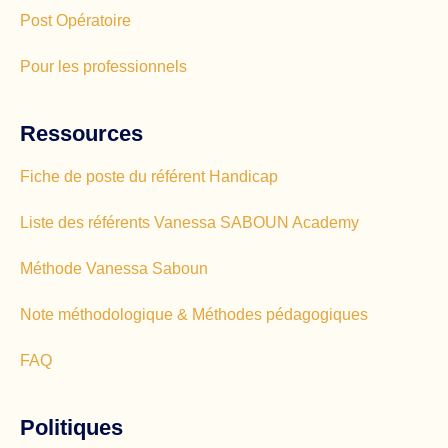
Post Opératoire
Pour les professionnels
Ressources
Fiche de poste du référent Handicap
Liste des référents Vanessa SABOUN Academy
Méthode Vanessa Saboun
Note méthodologique & Méthodes pédagogiques
FAQ
Politiques