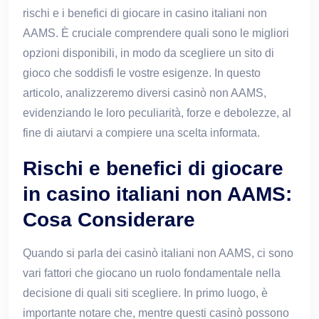
rischi e i benefici di giocare in casino italiani non
AAMS. È cruciale comprendere quali sono le migliori
opzioni disponibili, in modo da scegliere un sito di
gioco che soddisfi le vostre esigenze. In questo
articolo, analizzeremo diversi casinò non AAMS,
evidenziando le loro peculiarità, forze e debolezze, al
fine di aiutarvi a compiere una scelta informata.
Rischi e benefici di giocare
in casino italiani non AAMS:
Cosa Considerare
Quando si parla dei casinò italiani non AAMS, ci sono
vari fattori che giocano un ruolo fondamentale nella
decisione di quali siti scegliere. In primo luogo, è
importante notare che, mentre questi casinò possono