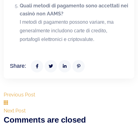
Quali metodi di pagamento sono accettati nei
casinò non AAMS?
I metodi di pagamento possono variare, ma
generalmente includono carte di credito,
portafogli elettronici e criptovalute.
Share:
Previous Post
Next Post
Comments are closed