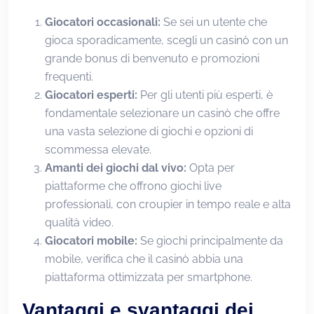
Giocatori occasionali:
Se sei un utente che
gioca sporadicamente, scegli un casinò con un
grande bonus di benvenuto e promozioni
frequenti.
Giocatori esperti:
Per gli utenti più esperti, è
fondamentale selezionare un casinò che offre
una vasta selezione di giochi e opzioni di
scommessa elevate.
Amanti dei giochi dal vivo:
Opta per
piattaforme che offrono giochi live
professionali, con croupier in tempo reale e alta
qualità video.
Giocatori mobile:
Se giochi principalmente da
mobile, verifica che il casinò abbia una
piattaforma ottimizzata per smartphone.
Vantaggi e svantaggi dei