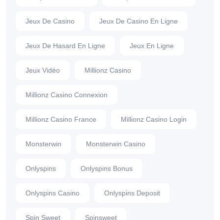
Jeux De Casino
Jeux De Casino En Ligne
Jeux De Hasard En Ligne
Jeux En Ligne
Jeux Vidéo
Millionz Casino
Millionz Casino Connexion
Millionz Casino France
Millionz Casino Login
Monsterwin
Monsterwin Casino
Onlyspins
Onlyspins Bonus
Onlyspins Casino
Onlyspins Deposit
Spin Sweet
Spinsweet