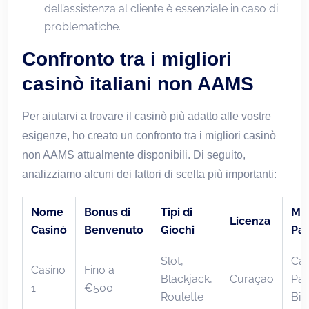
dell’assistenza al cliente è essenziale in caso di
problematiche.
Confronto tra i migliori
casinò italiani non AAMS
Per aiutarvi a trovare il casinò più adatto alle vostre
esigenze, ho creato un confronto tra i migliori casinò
non AAMS attualmente disponibili. Di seguito,
analizziamo alcuni dei fattori di scelta più importanti:
Nome
Bonus di
Tipi di
Met
Licenza
Casinò
Benvenuto
Giochi
Pa
Slot,
Car
Casino
Fino a
Blackjack,
Curaçao
Pay
1
€500
Roulette
Bit