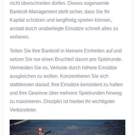
nicht überschreiten dürfen. Dieses sogenannte
Bankroll-Management stellt sicher, dass Sie Ihr
Kapital schützen und langfristig spielen können,
anstatt durch unüberlegte Einsätze schnell alles zu
verlieren.
Teilen Sie Ihre Bankroll in kleinere Einheiten auf und
setzen Sie nur einen Bruchteil davon pro Spielrunde.
Vermeiden Sie es, Verluste durch höhere Einsätze
ausgleichen zu wollen. Konzentrieren Sie sich
stattdessen darauf, Ihre Einsätze konsistent zu halten
und Ihre Gewinne über mehrere Spielrunden hinweg
zu maximieren. Disziplin ist hierbei Ihr wichtigster
Verbündeter.