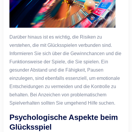
Darüber hinaus ist es wichtig, die Risiken zu
verstehen, die mit Glücksspielen verbunden sind.
Informieren Sie sich über die Gewinnchancen und die
Funktionsweise der Spiele, die Sie spielen. Ein
gesunder Abstand und die Fähigkeit, Pausen
einzulegen, sind ebenfalls essenziell, um emotionale
Entscheidungen zu vermeiden und die Kontrolle zu
behalten. Bei Anzeichen von problematischem
Spielverhalten sollten Sie umgehend Hilfe suchen.
Psychologische Aspekte beim
Glücksspiel