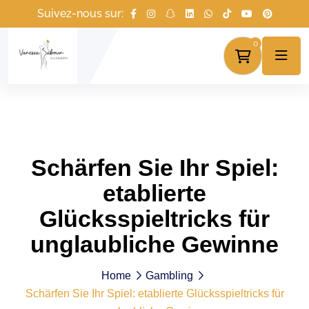
Suivez-nous sur:
0
Schärfen Sie Ihr Spiel:
etablierte
Glücksspieltricks für
unglaubliche Gewinne
Home
Gambling
Schärfen Sie Ihr Spiel: etablierte Glücksspieltricks für