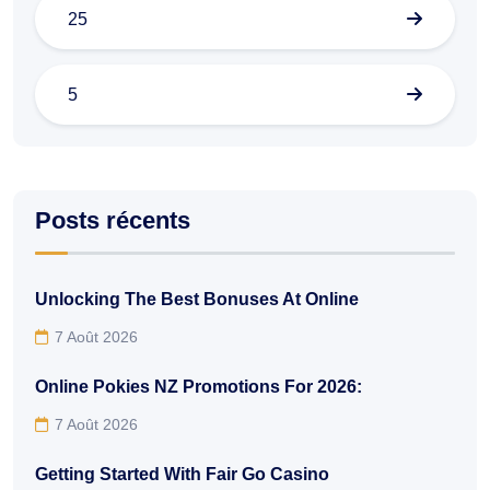
25
5
Posts récents
Unlocking The Best Bonuses At Online
7 Août 2026
Online Pokies NZ Promotions For 2026:
7 Août 2026
Getting Started With Fair Go Casino