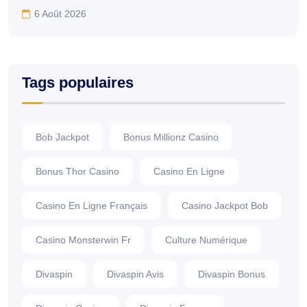
6 Août 2026
Tags populaires
Bob Jackpot
Bonus Millionz Casino
Bonus Thor Casino
Casino En Ligne
Casino En Ligne Français
Casino Jackpot Bob
Casino Monsterwin Fr
Culture Numérique
Divaspin
Divaspin Avis
Divaspin Bonus