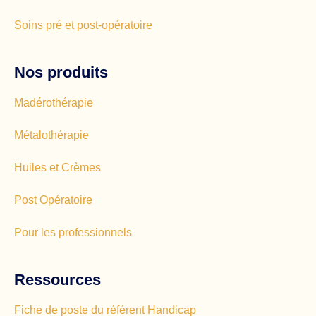
Soins pré et post-opératoire
Nos produits
Madérothérapie
Métalothérapie
Huiles et Crèmes
Post Opératoire
Pour les professionnels
Ressources
Fiche de poste du référent Handicap