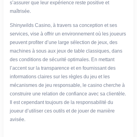
s’assurer que leur expérience reste positive et
maîtrisée.
Shinywilds Casino, à travers sa conception et ses
services, vise à offrir un environnement où les joueurs
peuvent profiter d’une large sélection de jeux, des
machines à sous aux jeux de table classiques, dans
des conditions de sécurité optimales. En mettant
l’accent sur la transparence et en fournissant des
informations claires sur les règles du jeu et les
mécanismes de jeu responsable, le casino cherche à
construire une relation de confiance avec sa clientèle.
Il est cependant toujours de la responsabilité du
joueur d’utiliser ces outils et de jouer de manière
avisée.