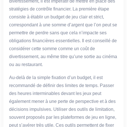
divertissement, il est impératif de mettre en place des
stratégies de contrôle financier. La première étape
consiste à établir un budget de jeu clair et strict,
correspondant à une somme d’argent que l’on peut se
permettre de perdre sans que cela n’impacte ses
obligations financières essentielles. Il est conseillé de
considérer cette somme comme un coût de
divertissement, au même titre qu’une sortie au cinéma
ou au restaurant.
Au-delà de la simple fixation d’un budget, il est
recommandé de définir des limites de temps. Passer
des heures interminables devant les jeux peut
également mener à une perte de perspective et à des
décisions impulsives. Utiliser des outils de limitation,
souvent proposés par les plateformes de jeu en ligne,
peut s’avérer très utile. Ces outils permettent de fixer