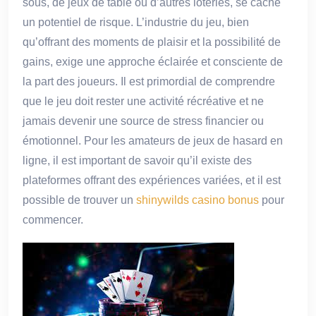
sous, de jeux de table ou d’autres loteries, se cache
un potentiel de risque. L’industrie du jeu, bien
qu’offrant des moments de plaisir et la possibilité de
gains, exige une approche éclairée et consciente de
la part des joueurs. Il est primordial de comprendre
que le jeu doit rester une activité récréative et ne
jamais devenir une source de stress financier ou
émotionnel. Pour les amateurs de jeux de hasard en
ligne, il est important de savoir qu’il existe des
plateformes offrant des expériences variées, et il est
possible de trouver un
shinywilds casino bonus
pour
commencer.