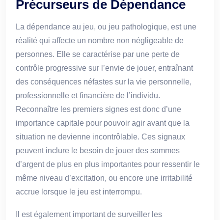
Précurseurs de Dépendance
La dépendance au jeu, ou jeu pathologique, est une
réalité qui affecte un nombre non négligeable de
personnes. Elle se caractérise par une perte de
contrôle progressive sur l’envie de jouer, entraînant
des conséquences néfastes sur la vie personnelle,
professionnelle et financière de l’individu.
Reconnaître les premiers signes est donc d’une
importance capitale pour pouvoir agir avant que la
situation ne devienne incontrôlable. Ces signaux
peuvent inclure le besoin de jouer des sommes
d’argent de plus en plus importantes pour ressentir le
même niveau d’excitation, ou encore une irritabilité
accrue lorsque le jeu est interrompu.
Il est également important de surveiller les