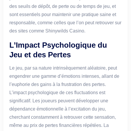
des seuils de dépôt, de perte ou de temps de jeu, et
sont essentiels pour maintenir une pratique saine et
responsable, comme celles que l’on peut retrouver sur
des sites comme Shinywilds Casino.
L’Impact Psychologique du
Jeu et des Pertes
Le jeu, par sa nature intrinsèquement aléatoire, peut
engendrer une gamme d’émotions intenses, allant de
l’euphorie des gains à la frustration des pertes.
L’impact psychologique de ces fluctuations est
significatif. Les joueurs peuvent développer une
dépendance émotionnelle à l’excitation du jeu,
cherchant constamment à retrouver cette sensation,
même au prix de pertes financières répétées. La