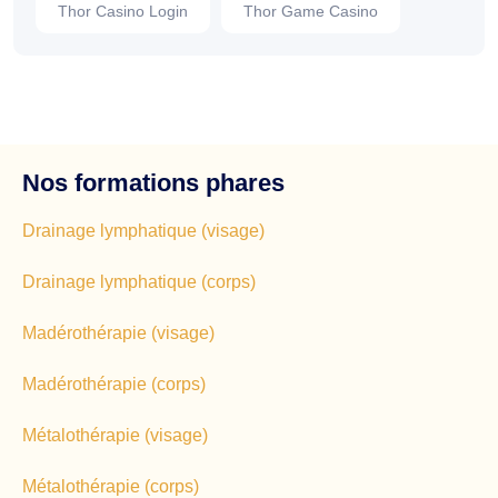
Thor Casino Login
Thor Game Casino
Nos formations phares
Drainage lymphatique (visage)
Drainage lymphatique (corps)
Madérothérapie (visage)
Madérothérapie (corps)
Métalothérapie (visage)
Métalothérapie (corps)