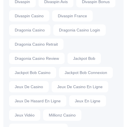
Divaspin
Divaspin Avis
Divaspin Bonus
Divaspin Casino
Divaspin France
Dragonia Casino
Dragonia Casino Login
Dragonia Casino Retrait
Dragonia Casino Review
Jackpot Bob
Jackpot Bob Casino
Jackpot Bob Connexion
Jeux De Casino
Jeux De Casino En Ligne
Jeux De Hasard En Ligne
Jeux En Ligne
Jeux Vidéo
Millionz Casino