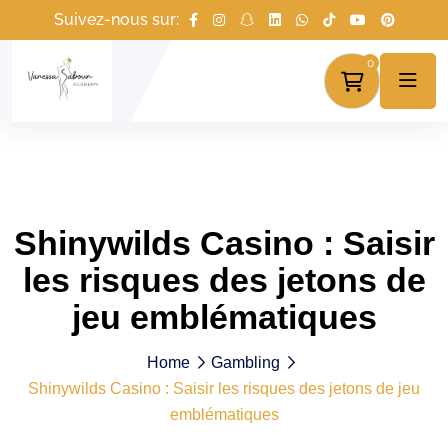
Suivez-nous sur:
0
Shinywilds Casino : Saisir
les risques des jetons de
jeu emblématiques
Home
Gambling
Shinywilds Casino : Saisir les risques des jetons de jeu
emblématiques