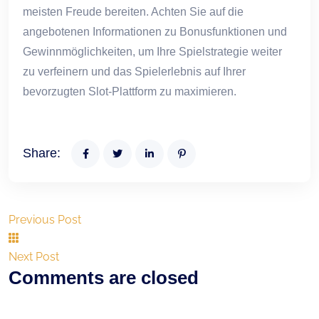
meisten Freude bereiten. Achten Sie auf die
angebotenen Informationen zu Bonusfunktionen und
Gewinnmöglichkeiten, um Ihre Spielstrategie weiter
zu verfeinern und das Spielerlebnis auf Ihrer
bevorzugten Slot-Plattform zu maximieren.
Share:
Previous Post
Next Post
Comments are closed