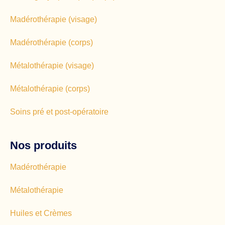
Madérothérapie (visage)
Madérothérapie (corps)
Métalothérapie (visage)
Métalothérapie (corps)
Soins pré et post-opératoire
Nos produits
Madérothérapie
Métalothérapie
Huiles et Crèmes