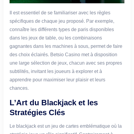
Il est essentiel de se familiariser avec les règles
spécifiques de chaque jeu proposé. Par exemple,
connaître les différents types de paris disponibles
dans les jeux de table, ou les combinaisons
gagnantes dans les machines à sous, permet de faire
des choix éclairés. Betsio Casino met à disposition
une large sélection de jeux, chacun avec ses propres
subtilités, invitant les joueurs à explorer et à
apprendre pour maximiser leur plaisir et leurs
chances.
L’Art du Blackjack et les
Stratégies Clés
Le blackjack est un jeu de cartes emblématique où la