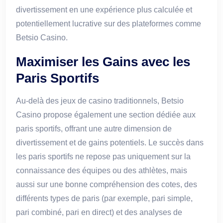
divertissement en une expérience plus calculée et
potentiellement lucrative sur des plateformes comme
Betsio Casino.
Maximiser les Gains avec les
Paris Sportifs
Au-delà des jeux de casino traditionnels, Betsio
Casino propose également une section dédiée aux
paris sportifs, offrant une autre dimension de
divertissement et de gains potentiels. Le succès dans
les paris sportifs ne repose pas uniquement sur la
connaissance des équipes ou des athlètes, mais
aussi sur une bonne compréhension des cotes, des
différents types de paris (par exemple, pari simple,
pari combiné, pari en direct) et des analyses de