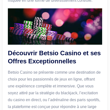
risquée en une forme de divertissement contrôlé.
Découvrir Betsio Casino et ses
Offres Exceptionnelles
Betsio Casino se présente comme une destination de
choix pour les passionnés de jeux en ligne, offrant
une expérience complète et immersive. Que vous
soyez attiré par la stratégie du blackjack, l’excitation
du casino en direct, ou l’adrénaline des paris sportifs,
la plateforme est conçue pour répondre à une large