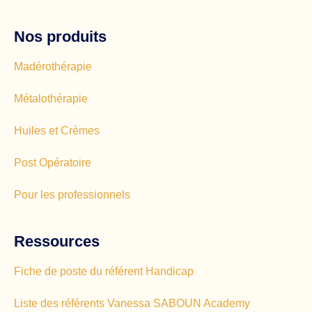
Nos produits
Madérothérapie
Métalothérapie
Huiles et Crèmes
Post Opératoire
Pour les professionnels
Ressources
Fiche de poste du référent Handicap
Liste des référents Vanessa SABOUN Academy