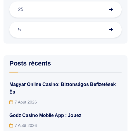
25
5
Posts récents
Magyar Online Casino: Biztonságos Befizetések
És
7 Août 2026
Godz Casino Mobile App : Jouez
7 Août 2026