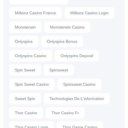
Millionz Casino France
Millionz Casino Login
Monsterwin
Monsterwin Casino
Onlyspins
Onlyspins Bonus
Onlyspins Casino
Onlyspins Deposit
Spin Sweet
Spinsweet
Spin Sweet Casino
Spinsweet Casino
Sweet Spin
Technologies De L'information
Thor Casino
Thor Casino Fr
Thor Casino Login
Thor Game Casino