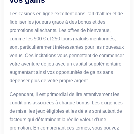
Les casinos en ligne excellent dans l’art d’attirer et de
fidéliser les joueurs grâce à des bonus et des
promotions alléchants. Les offres de bienvenue,
comme les 500 € et 250 tours gratuits mentionnés,
sont particulièrement intéressantes pour les nouveaux
venus. Ces incitations vous permettent de commencer
votre aventure de jeu avec un capital supplémentaire,
augmentant ainsi vos opportunités de gains sans
dépenser plus de votre propre argent.
Cependant, il est primordial de lire attentivement les
conditions associées à chaque bonus. Les exigences
de mise, les jeux éligibles et les délais sont autant de
facteurs qui déterminent la réelle valeur d’une
promotion. En comprenant ces termes, vous pouvez