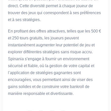
direct. Cette diversité permet à chaque joueur de
trouver des jeux qui correspondent à ses préférences
et à ses stratégies.
En profitant des offres attractives, telles que les 500 €
et 250 tours gratuits, les joueurs peuvent
instantanément augmenter leur potentiel de jeu et
explorer différentes stratégies sans risque accru.
Spinania s’engage à fournir un environnement
sécurisé et fiable, où la gestion de votre capital et
l’application de stratégies gagnantes sont
encouragées, vous permettant ainsi de viser des
gains solides et de construire votre bankroll de
manière responsable et divertissante.