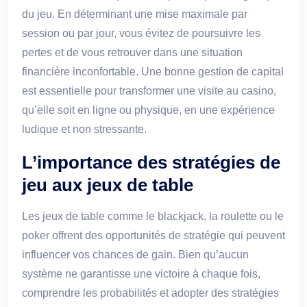
du jeu. En déterminant une mise maximale par
session ou par jour, vous évitez de poursuivre les
pertes et de vous retrouver dans une situation
financière inconfortable. Une bonne gestion de capital
est essentielle pour transformer une visite au casino,
qu’elle soit en ligne ou physique, en une expérience
ludique et non stressante.
L’importance des stratégies de
jeu aux jeux de table
Les jeux de table comme le blackjack, la roulette ou le
poker offrent des opportunités de stratégie qui peuvent
influencer vos chances de gain. Bien qu’aucun
système ne garantisse une victoire à chaque fois,
comprendre les probabilités et adopter des stratégies