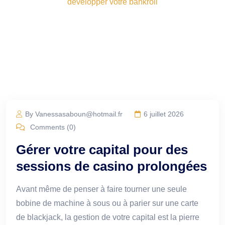
développer votre bankroll
By Vanessasaboun@hotmail.fr
6 juillet 2026
Comments (0)
Gérer votre capital pour des
sessions de casino prolongées
Avant même de penser à faire tourner une seule
bobine de machine à sous ou à parier sur une carte
de blackjack, la gestion de votre capital est la pierre