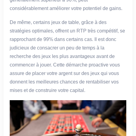
considérablement améliorer votre potentiel de gains.
De même, certains jeux de table, grâce à des
stratégies optimales, offrent un RTP très compétitif, se
rapprochant de 99% dans certains cas. Il est donc
judicieux de consacrer un peu de temps à la
recherche des jeux les plus avantageux avant de
commencer à jouer. Cette démarche proactive vous
assure de placer votre argent sur des jeux qui vous
donnent les meilleures chances de rentabiliser vos
mises et de construire votre capital.