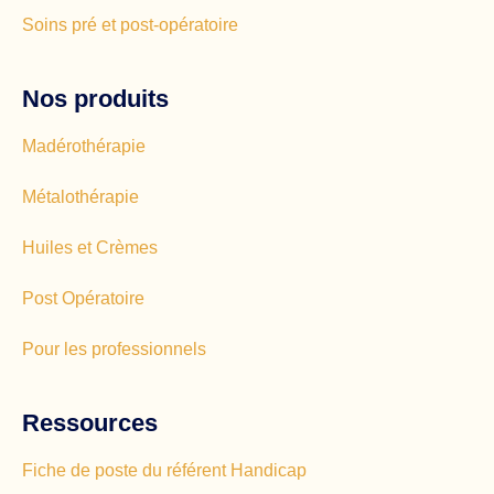
Soins pré et post-opératoire
Nos produits
Madérothérapie
Métalothérapie
Huiles et Crèmes
Post Opératoire
Pour les professionnels
Ressources
Fiche de poste du référent Handicap