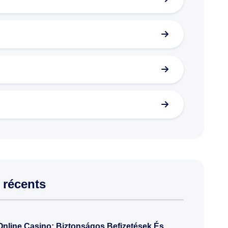
 récents
nline Casino: Biztonságos Befizetések És