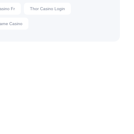
asino Fr
Thor Casino Login
ame Casino