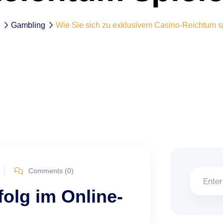
e
Gambling
Wie Sie sich zu exklusivem Casino-Reichtum s
Comments (0)
folg im Online-