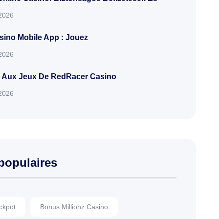
 2026
ino Mobile App : Jouez
 2026
 Aux Jeux De RedRacer Casino
 2026
populaires
ckpot
Bonus Millionz Casino