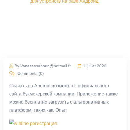
для устройств на базе Андроид.
By Vanessasaboun@hotmail.fr
1 juillet 2026
Comments (0)
Скачать на Android возможно с официального
сайта букмекерской компании. Приложение также
можно бесплатно загрузить с альтернативных
платформ, таких как. Опыт