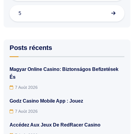
5
Posts récents
Magyar Online Casino: Biztonságos Befizetések
És
7 Août 2026
Godz Casino Mobile App : Jouez
7 Août 2026
Accédez Aux Jeux De RedRacer Casino