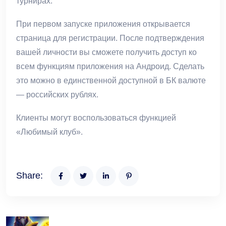
турнирах.
При первом запуске приложения открывается
страница для регистрации. После подтверждения
вашей личности вы сможете получить доступ ко
всем функциям приложения на Андроид. Сделать
это можно в единственной доступной в БК валюте
— российских рублях.
Клиенты могут воспользоваться функцией
«Любимый клуб».
Share: