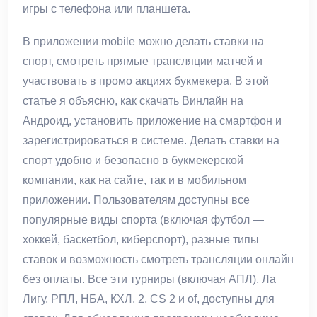
игры с телефона или планшета.
В приложении mobile можно делать ставки на
спорт, смотреть прямые трансляции матчей и
участвовать в промо акциях букмекера. В этой
статье я объясню, как скачать Винлайн на
Андроид, установить приложение на смартфон и
зарегистрироваться в системе. Делать ставки на
спорт удобно и безопасно в букмекерской
компании, как на сайте, так и в мобильном
приложении. Пользователям доступны все
популярные виды спорта (включая футбол —
хоккей, баскетбол, киберспорт), разные типы
ставок и возможность смотреть трансляции онлайн
без оплаты. Все эти турниры (включая АПЛ), Ла
Лигу, РПЛ, НБА, КХЛ, 2, CS 2 и of, доступны для