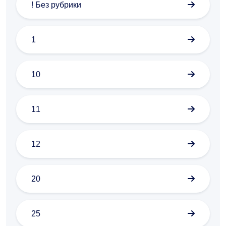
! Без рубрики
1
10
11
12
20
25