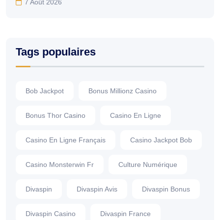
7 Août 2026
Tags populaires
Bob Jackpot
Bonus Millionz Casino
Bonus Thor Casino
Casino En Ligne
Casino En Ligne Français
Casino Jackpot Bob
Casino Monsterwin Fr
Culture Numérique
Divaspin
Divaspin Avis
Divaspin Bonus
Divaspin Casino
Divaspin France