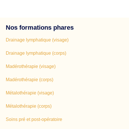
Nos formations phares
Drainage lymphatique (visage)
Drainage lymphatique (corps)
Madérothérapie (visage)
Madérothérapie (corps)
Métalothérapie (visage)
Métalothérapie (corps)
Soins pré et post-opératoire