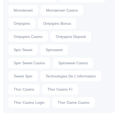
Monsterwin
Monsterwin Casino
Onlyspins
Onlyspins Bonus
Onlyspins Casino
Onlyspins Deposit
Spin Sweet
Spinsweet
Spin Sweet Casino
Spinsweet Casino
Sweet Spin
Technologies De L'information
Thor Casino
Thor Casino Fr
Thor Casino Login
Thor Game Casino