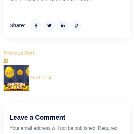
Share:
Previous Post
Next Post
Leave a Comment
Your email address will not be published. Required