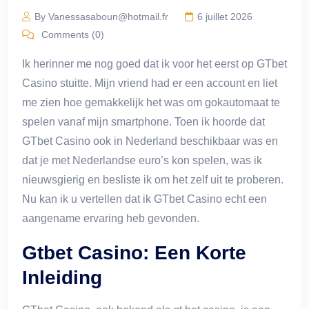
By Vanessasaboun@hotmail.fr
6 juillet 2026
Comments (0)
Ik herinner me nog goed dat ik voor het eerst op GTbet
Casino stuitte. Mijn vriend had er een account en liet
me zien hoe gemakkelijk het was om gokautomaat te
spelen vanaf mijn smartphone. Toen ik hoorde dat
GTbet Casino ook in Nederland beschikbaar was en
dat je met Nederlandse euro’s kon spelen, was ik
nieuwsgierig en besliste ik om het zelf uit te proberen.
Nu kan ik u vertellen dat ik GTbet Casino echt een
aangename ervaring heb gevonden.
Gtbet Casino: Een Korte
Inleiding