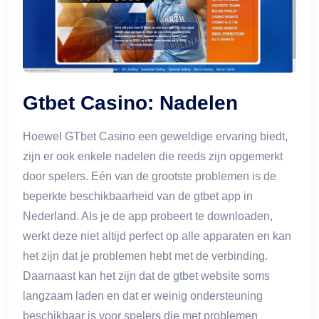
Gtbet Casino: Nadelen
Hoewel GTbet Casino een geweldige ervaring biedt,
zijn er ook enkele nadelen die reeds zijn opgemerkt
door spelers. Eén van de grootste problemen is de
beperkte beschikbaarheid van de gtbet app in
Nederland. Als je de app probeert te downloaden,
werkt deze niet altijd perfect op alle apparaten en kan
het zijn dat je problemen hebt met de verbinding.
Daarnaast kan het zijn dat de gtbet website soms
langzaam laden en dat er weinig ondersteuning
beschikbaar is voor spelers die met problemen