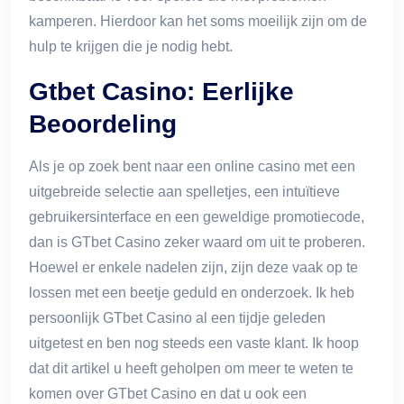
kamperen. Hierdoor kan het soms moeilijk zijn om de
hulp te krijgen die je nodig hebt.
Gtbet Casino: Eerlijke
Beoordeling
Als je op zoek bent naar een online casino met een
uitgebreide selectie aan spelletjes, een intuïtieve
gebruikersinterface en een geweldige promotiecode,
dan is GTbet Casino zeker waard om uit te proberen.
Hoewel er enkele nadelen zijn, zijn deze vaak op te
lossen met een beetje geduld en onderzoek. Ik heb
persoonlijk GTbet Casino al een tijdje geleden
uitgetest en ben nog steeds een vaste klant. Ik hoop
dat dit artikel u heeft geholpen om meer te weten te
komen over GTbet Casino en dat u ook een