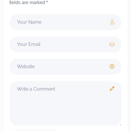
fields are marked *