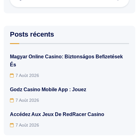
Posts récents
Magyar Online Casino: Biztonságos Befizetések
És
7 Août 2026
Godz Casino Mobile App : Jouez
7 Août 2026
Accédez Aux Jeux De RedRacer Casino
7 Août 2026