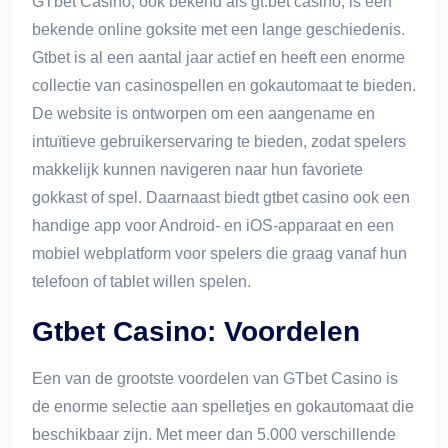
GTbet Casino, ook bekend als gt.bet casino, is een
bekende online goksite met een lange geschiedenis.
Gtbet is al een aantal jaar actief en heeft een enorme
collectie van casinospellen en gokautomaat te bieden.
De website is ontworpen om een aangename en
intuïtieve gebruikerservaring te bieden, zodat spelers
makkelijk kunnen navigeren naar hun favoriete
gokkast of spel. Daarnaast biedt gtbet casino ook een
handige app voor Android- en iOS-apparaat en een
mobiel webplatform voor spelers die graag vanaf hun
telefoon of tablet willen spelen.
Gtbet Casino: Voordelen
Een van de grootste voordelen van GTbet Casino is
de enorme selectie aan spelletjes en gokautomaat die
beschikbaar zijn. Met meer dan 5.000 verschillende