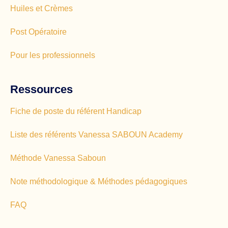
Huiles et Crèmes
Post Opératoire
Pour les professionnels
Ressources
Fiche de poste du référent Handicap
Liste des référents Vanessa SABOUN Academy
Méthode Vanessa Saboun
Note méthodologique & Méthodes pédagogiques
FAQ