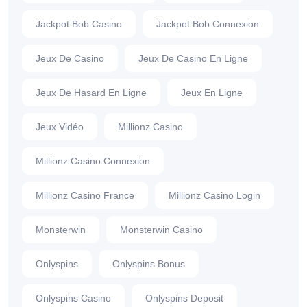
Jackpot Bob Casino
Jackpot Bob Connexion
Jeux De Casino
Jeux De Casino En Ligne
Jeux De Hasard En Ligne
Jeux En Ligne
Jeux Vidéo
Millionz Casino
Millionz Casino Connexion
Millionz Casino France
Millionz Casino Login
Monsterwin
Monsterwin Casino
Onlyspins
Onlyspins Bonus
Onlyspins Casino
Onlyspins Deposit