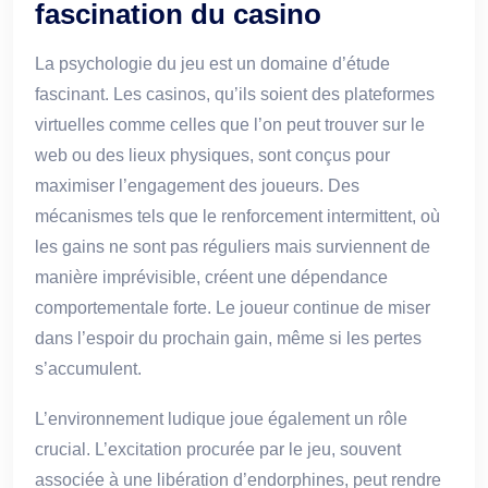
fascination du casino
La psychologie du jeu est un domaine d’étude
fascinant. Les casinos, qu’ils soient des plateformes
virtuelles comme celles que l’on peut trouver sur le
web ou des lieux physiques, sont conçus pour
maximiser l’engagement des joueurs. Des
mécanismes tels que le renforcement intermittent, où
les gains ne sont pas réguliers mais surviennent de
manière imprévisible, créent une dépendance
comportementale forte. Le joueur continue de miser
dans l’espoir du prochain gain, même si les pertes
s’accumulent.
L’environnement ludique joue également un rôle
crucial. L’excitation procurée par le jeu, souvent
associée à une libération d’endorphines, peut rendre