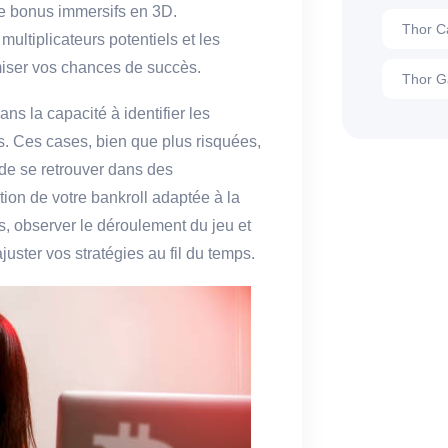
de bonus immersifs en 3D.
Thor C
multiplicateurs potentiels et les
miser vos chances de succès.
Thor G
ns la capacité à identifier les
. Ces cases, bien que plus risquées,
é de se retrouver dans des
ion de votre bankroll adaptée à la
us, observer le déroulement du jeu et
uster vos stratégies au fil du temps.