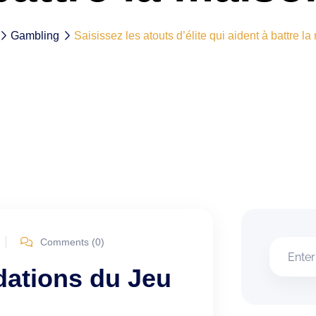
Gambling
Saisissez les atouts d’élite qui aident à battre l
Comments (0)
ations du Jeu