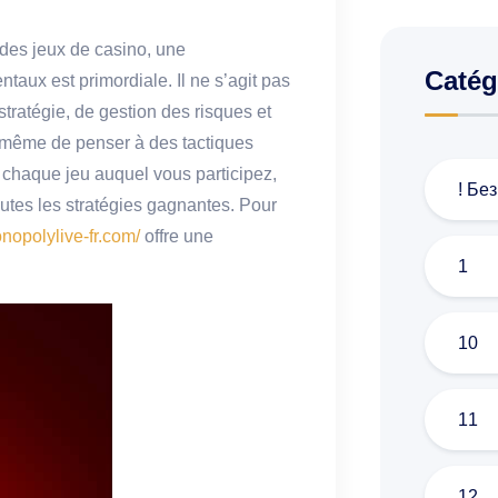
des jeux de casino, une
Catég
aux est primordiale. Il ne s’agit pas
ratégie, de gestion des risques et
 même de penser à des tactiques
e chaque jeu auquel vous participez,
! Бе
outes les stratégies gagnantes. Pour
onopolylive-fr.com/
offre une
1
10
11
12