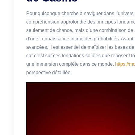
Pour quiconque cherche à naviguer dans l’univers 
compréhension approfondie des principes fondament
seulement de chance, mais d’une combinaison de st
d’une connaissance intime des probabilités. Avant
avancées, il est essentiel de maîtriser les bases d
car c’est sur ces fondations solides que reposent t
une immersion complète dans ce monde,
https://m
perspective détaillée.