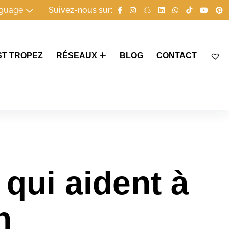
guage
Suivez-nous sur:
ST TROPEZ
RÉSEAUX
BLOG
CONTACT
 qui aident à
n