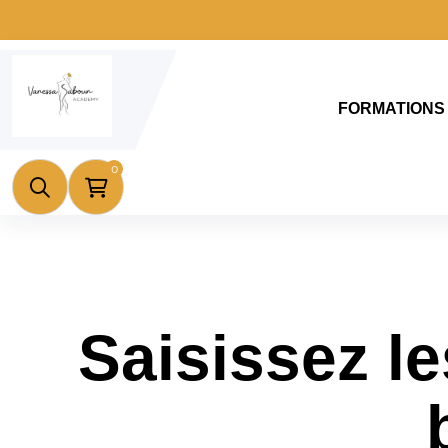
FORMATIONS
0
Saisissez le