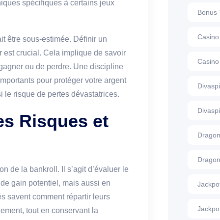
niques spécifiques à certains jeux
Bonus 
Casino
it être sous-estimée. Définir un
r est crucial. Cela implique de savoir
Casino
 gagner ou de perdre. Une discipline
us importants pour protéger votre argent
Divasp
i le risque de pertes dévastatrices.
Divasp
es Risques et
Dragon
Dragon
n de la bankroll. Il s’agit d’évaluer le
de gain potentiel, mais aussi en
Jackpo
s savent comment répartir leurs
Jackpo
idement, tout en conservant la