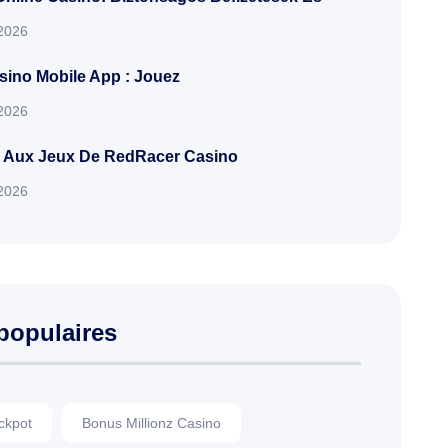
 2026
ino Mobile App : Jouez
 2026
 Aux Jeux De RedRacer Casino
 2026
populaires
ckpot
Bonus Millionz Casino