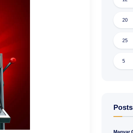
20
25
5
Posts
Magyar O