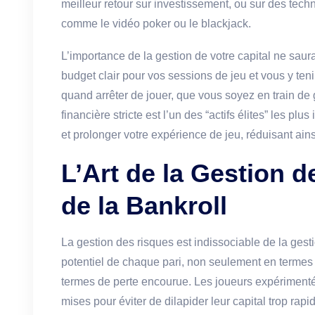
meilleur retour sur investissement, ou sur des tech
comme le vidéo poker ou le blackjack.
L’importance de la gestion de votre capital ne saura
budget clair pour vos sessions de jeu et vous y teni
quand arrêter de jouer, que vous soyez en train de
financière stricte est l’un des “actifs élites” les pl
et prolonger votre expérience de jeu, réduisant ains
L’Art de la Gestion d
de la Bankroll
La gestion des risques est indissociable de la gestio
potentiel de chaque pari, non seulement en termes 
termes de perte encourue. Les joueurs expérimenté
mises pour éviter de dilapider leur capital trop rap