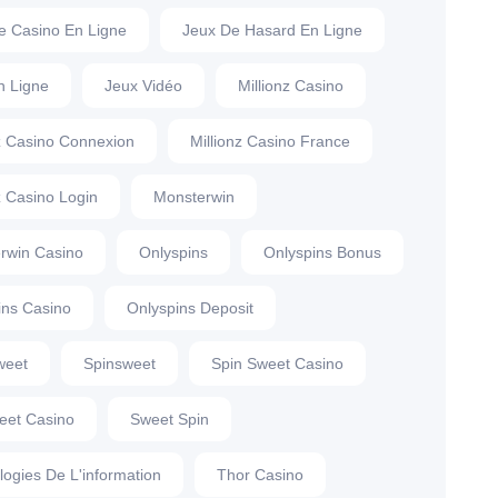
e Casino En Ligne
Jeux De Hasard En Ligne
n Ligne
Jeux Vidéo
Millionz Casino
nz Casino Connexion
Millionz Casino France
z Casino Login
Monsterwin
rwin Casino
Onlyspins
Onlyspins Bonus
ins Casino
Onlyspins Deposit
weet
Spinsweet
Spin Sweet Casino
eet Casino
Sweet Spin
logies De L'information
Thor Casino