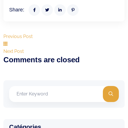
Share:
Previous Post
Next Post
Comments are closed
Catégories