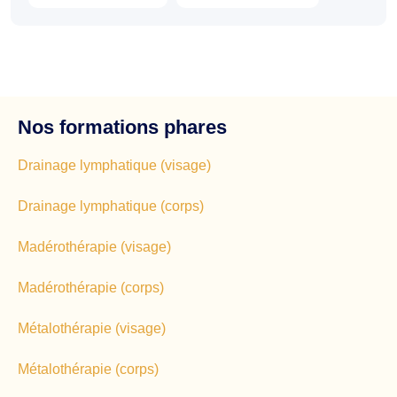
Nos formations phares
Drainage lymphatique (visage)
Drainage lymphatique (corps)
Madérothérapie (visage)
Madérothérapie (corps)
Métalothérapie (visage)
Métalothérapie (corps)