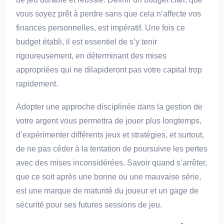
vous soyez prêt à perdre sans que cela n’affecte vos
finances personnelles, est impératif. Une fois ce
budget établi, il est essentiel de s’y tenir
rigoureusement, en déterminant des mises
appropriées qui ne dilapideront pas votre capital trop
rapidement.
Adopter une approche disciplinée dans la gestion de
votre argent vous permettra de jouer plus longtemps,
d’expérimenter différents jeux et stratégies, et surtout,
de ne pas céder à la tentation de poursuivre les pertes
avec des mises inconsidérées. Savoir quand s’arrêter,
que ce soit après une bonne ou une mauvaise série,
est une marque de maturité du joueur et un gage de
sécurité pour ses futures sessions de jeu.