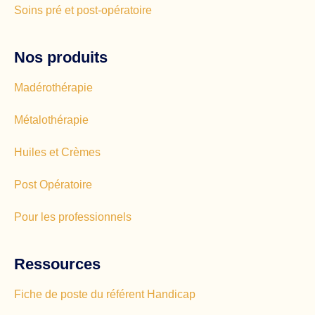
Soins pré et post-opératoire
Nos produits
Madérothérapie
Métalothérapie
Huiles et Crèmes
Post Opératoire
Pour les professionnels
Ressources
Fiche de poste du référent Handicap