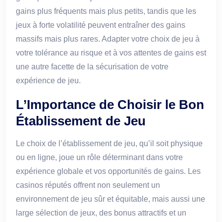
gains plus fréquents mais plus petits, tandis que les
jeux à forte volatilité peuvent entraîner des gains
massifs mais plus rares. Adapter votre choix de jeu à
votre tolérance au risque et à vos attentes de gains est
une autre facette de la sécurisation de votre
expérience de jeu.
L’Importance de Choisir le Bon
Établissement de Jeu
Le choix de l’établissement de jeu, qu’il soit physique
ou en ligne, joue un rôle déterminant dans votre
expérience globale et vos opportunités de gains. Les
casinos réputés offrent non seulement un
environnement de jeu sûr et équitable, mais aussi une
large sélection de jeux, des bonus attractifs et un