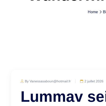
Home
B
By Vanessasaboun@hotmail.fr
2 juillet 2026
Lummav sei