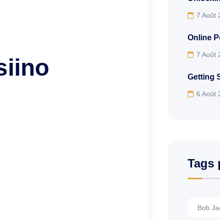
7 Août
Online P
7 Août
iino
Getting 
6 Août
Tags 
Bob Ja