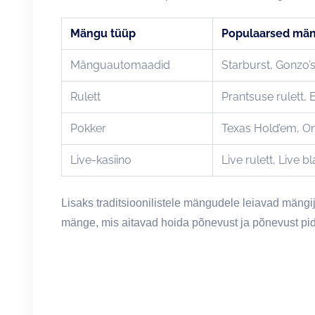
Mängu tüüp
Populaarsed mä
Mänguautomaadid
Starburst, Gonzo’
Rulett
Prantsuse rulett, 
Pokker
Texas Hold’em, 
Live-kasiino
Live rulett, Live b
Lisaks traditsioonilistele mängudele leiavad mängij
mänge, mis aitavad hoida põnevust ja põnevust pid