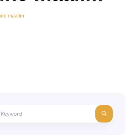
ine maailm