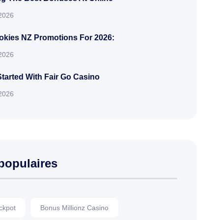
 2026
okies NZ Promotions For 2026:
 2026
Started With Fair Go Casino
 2026
populaires
ckpot
Bonus Millionz Casino