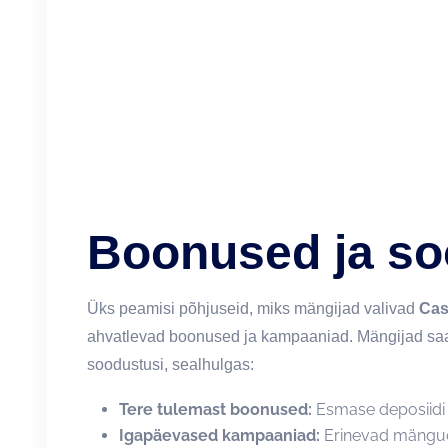
Boonused ja s
Üks peamisi põhjuseid, miks mängijad valivad
Cas
ahvatlevad boonused ja kampaaniad. Mängijad saa
soodustusi, sealhulgas:
Tere tulemast boonused:
Esmase deposiidi 
Igapäevased kampaaniad:
Erinevad mängud