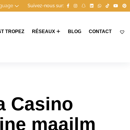
guage
Suivez-nous sur:
ST TROPEZ
RÉSEAUX
BLOG
CONTACT
a Casino
ine maailm