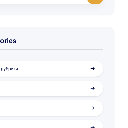
ories
з рубрики