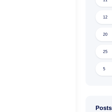
12
20
25
5
Posts