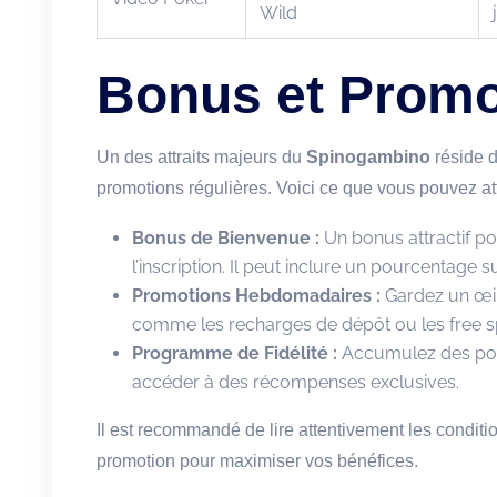
Wild
Bonus et Promo
Un des attraits majeurs du
Spinogambino
réside 
promotions régulières. Voici ce que vous pouvez at
Bonus de Bienvenue :
Un bonus attractif p
l’inscription. Il peut inclure un pourcentage 
Promotions Hebdomadaires :
Gardez un œil
comme les recharges de dépôt ou les free s
Programme de Fidélité :
Accumulez des poi
accéder à des récompenses exclusives.
Il est recommandé de lire attentivement les condit
promotion pour maximiser vos bénéfices.