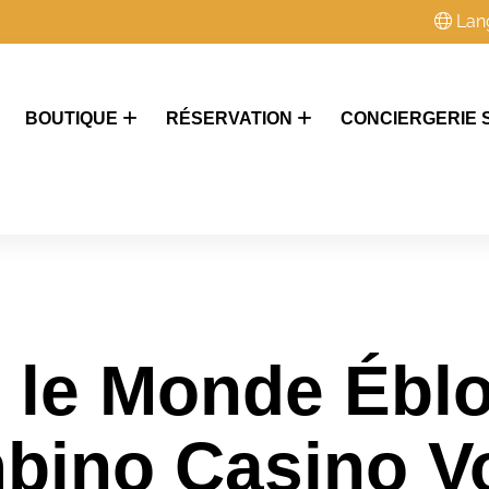
Lan
BOUTIQUE
RÉSERVATION
CONCIERGERIE 
 le Monde Éblo
bino Casino Vo