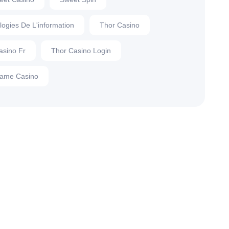
logies De L'information
Thor Casino
asino Fr
Thor Casino Login
ame Casino