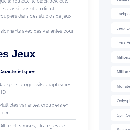
ue la roulette, le blackjack, et le
ns classiques et en direct.
Jackpo
roupiers dans des studios de jeux
!
Jeux D
sionnants avec des variantes pour
Jeux E
es Jeux
Millio
Caractéristiques
Million
Jackpots progressifs, graphismes
Monste
HD
Onlysp
Multiples variantes, croupiers en
direct
Spin S
Différentes mises, stratégies de
Spinsw