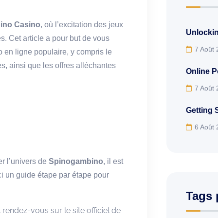
ino Casino
, où l’excitation des jeux
Unlockin
. Cet article a pour but de vous
7 Août
o en ligne populaire, y compris le
és, ainsi que les offres alléchantes
Online P
7 Août
Getting 
6 Août
er l’univers de
Spinogambino
, il est
ci un guide étape par étape pour
Tags 
rendez-vous sur le site officiel de