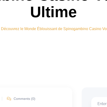
Ultime
Découvrez le Monde Éblouissant de Spinogambino Casino Vot
Comments (0)