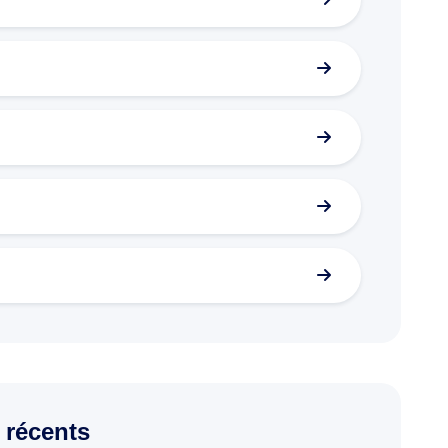
 récents