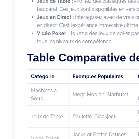
Jeux de Table :
Profitez des classiques tels q
baccarat. Ces jeux sont disponibles en versio
Jeux en Direct :
Interagissez avec de vrais c
en direct. C’est l’expérience immersive ultime 
Vidéo Poker :
Jouez à des jeux de poker pas
tous les niveaux de compétence.
Table Comparative d
Catégorie
Exemples Populaires
Machines à
Mega Moolah, Starburst
Sous
Jeux de Table
Roulette, Blackjack
Jacks or Better, Deuces
Vidéo Poker