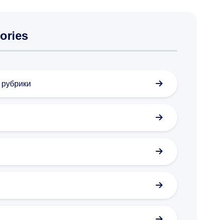
ories
з рубрики