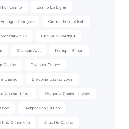
Thor Casino
Casino En Ligne
 En Ligne Français
Casino Jackpot Bob
 Monsterwin Fr
Culture Numérique
in
Divaspin Avis
Divaspin Bonus
in Casino
Divaspin France
ia Casino
Dragonia Casino Login
ia Casino Retrait
Dragonia Casino Review
t Bob
Jackpot Bob Casino
t Bob Connexion
Jeux De Casino