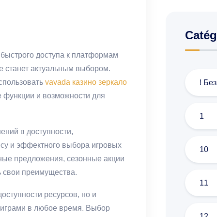
Catég
 быстрого доступа к платформам
ие станет актуальным выбором.
использовать
vavada казино зеркало
! Бе
 функции и возможности для
1
ений в доступности,
су и эффектного выбора игровых
10
ные предложения, сезонные акции
 свои преимущества.
11
оступности ресурсов, но и
играми в любое время. Выбор
12