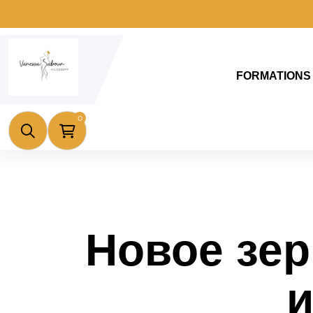
FORMATIONS
0
Новое зер
и