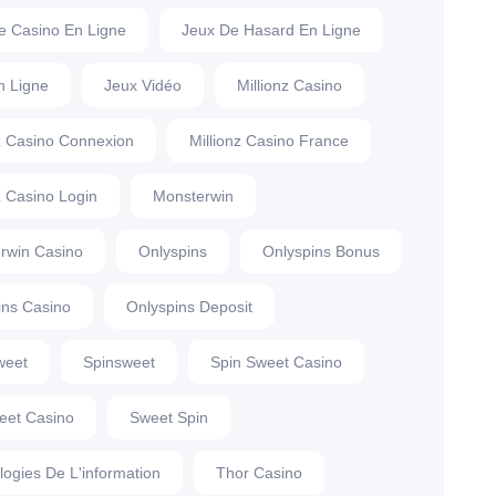
e Casino En Ligne
Jeux De Hasard En Ligne
n Ligne
Jeux Vidéo
Millionz Casino
nz Casino Connexion
Millionz Casino France
z Casino Login
Monsterwin
rwin Casino
Onlyspins
Onlyspins Bonus
ins Casino
Onlyspins Deposit
weet
Spinsweet
Spin Sweet Casino
eet Casino
Sweet Spin
logies De L'information
Thor Casino