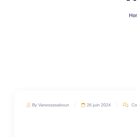
Ho
By Vanessasaboun
26 juin 2024
Co