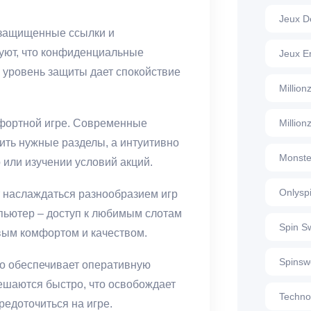
Jeux D
 защищенные ссылки и
уют, что конфиденциальные
Jeux E
й уровень защиты дает спокойствие
Millio
Million
мфортной игре. Современные
ить нужные разделы, а интуитивно
Monste
или изучении условий акций.
Onlysp
 наслаждаться разнообразием игр
мпьютер – доступ к любимым слотам
Spin S
вым комфортом и качеством.
Spinsw
то обеспечивает оперативную
ешаются быстро, что освобождает
Techno
редоточиться на игре.