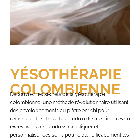
YÉSOTHÉRAPIE
COLOMBIENNE
Découvrez les secrets de la yésothérapie
colombienne, une méthode révolutionnaire utilisant
des enveloppements au plâtre enrichi pour
remodeler la silhouette et réduire les centimètres en
excès. Vous apprendrez à appliquer et
personnaliser ces soins pour cibler efficacement les