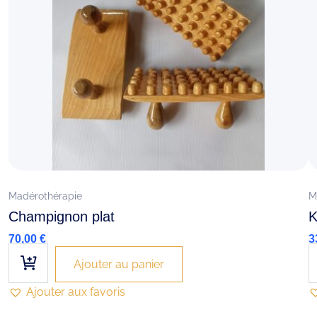
Madérothérapie
M
Champignon plat
K
70,00
€
3
Ajouter au panier
Ajouter aux favoris